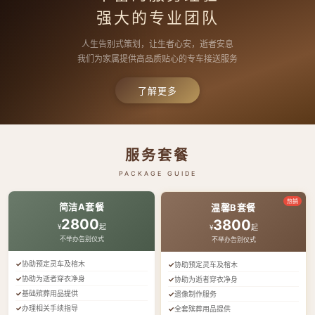
强大的专业团队
人生告别式策划，让生者心安，逝者安息
我们为家属提供高品质贴心的专车接送服务
了解更多
服务套餐
PACKAGE GUIDE
热销
简洁A套餐
温馨B套餐
2800
3800
¥
起
¥
起
不举办告别仪式
不举办告别仪式
协助预定灵车及棺木
协助预定灵车及棺木
协助为逝者穿衣净身
协助为逝者穿衣净身
基础殡葬用品提供
遗像制作服务
办理相关手续指导
全套殡葬用品提供