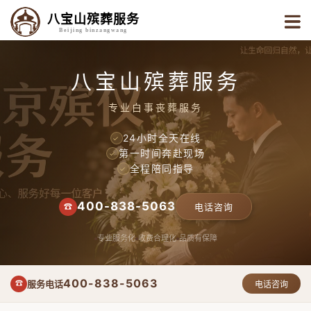
八宝山殡葬服务
Beijing binzangwang
八宝山殡葬服务
专业白事丧葬服务
24小时全天在线
✓
第一时间奔赴现场
✓
全程陪同指导
✓
400-838-5063
☎
电话咨询
专业服务化
收费合理化
品质有保障
400-838-5063
服务电话
☎
电话咨询