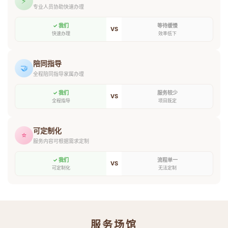
⚡
专业人员协助快速办理
✓ 我们
等待缓慢
VS
快速办理
效率低下
陪同指导
🤝
全程陪同指导家属办理
✓ 我们
服务较少
VS
全程指导
项目既定
可定制化
⭐
服务内容可根据需求定制
✓ 我们
流程单一
VS
可定制化
无法定制
服务场馆