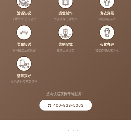
洽谈协议
遗像制作
寿衣穿戴
了解需求 签订协议
专业遗像拍摄制作
协助穿戴寿衣
灵车接送
告别仪式
火化办理
专车接送至殡仪馆
主持告别仪式
协助办理火化手续
落葬指导
墓地选购及落葬指导
点击快速获得专属服务！
☎ 400-838-5063