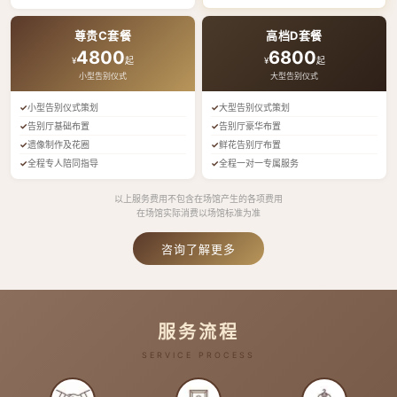
尊贵C套餐
高档D套餐
4800
6800
¥
起
¥
起
小型告别仪式
大型告别仪式
小型告别仪式策划
大型告别仪式策划
告别厅基础布置
告别厅豪华布置
遗像制作及花圈
鲜花告别厅布置
全程专人陪同指导
全程一对一专属服务
以上服务费用不包含在场馆产生的各项费用
在场馆实际消费以场馆标准为准
咨询了解更多
服务流程
SERVICE PROCESS