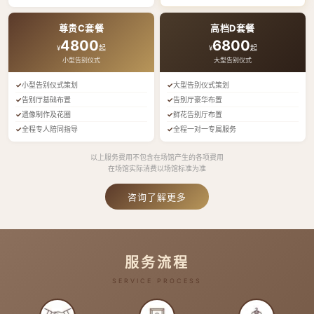
尊贵C套餐
高档D套餐
4800
6800
¥
起
¥
起
小型告别仪式
大型告别仪式
小型告别仪式策划
大型告别仪式策划
告别厅基础布置
告别厅豪华布置
遗像制作及花圈
鲜花告别厅布置
全程专人陪同指导
全程一对一专属服务
以上服务费用不包含在场馆产生的各项费用
在场馆实际消费以场馆标准为准
咨询了解更多
服务流程
SERVICE PROCESS