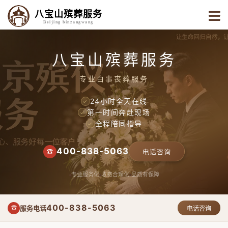
八宝山殡葬服务
Beijing binzangwang
八宝山殡葬服务
专业白事丧葬服务
24小时全天在线
✓
第一时间奔赴现场
✓
全程陪同指导
✓
400-838-5063
☎
电话咨询
专业服务化
收费合理化
品质有保障
400-838-5063
服务电话
☎
电话咨询