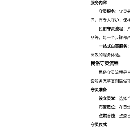
服务内容
守灵服务
：守灵
间，有专人守护，保
民俗守灵流程
：
品等，每一个步骤都
一站式白事服务
高效的服务体验。
民俗守灵流程
民俗守灵流程是
套服务完整复刻民俗
守灵准备
设立灵堂
：选择
布置灵位
：在灵
点燃香烛
：点燃
守灵仪式