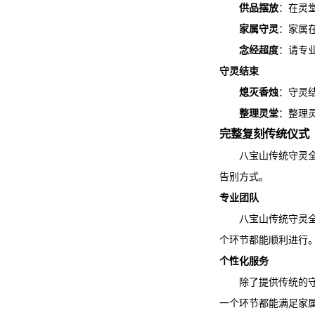
供品摆放
：在灵
家属守灵
：家属
念经超度
：请专
守灵结束
熄灭香烛
：守灵
整理灵堂
：整理
完整复刻传统仪式
八宝山传统守灵
告别方式。
专业团队
八宝山传统守灵
个环节都能顺利进行
个性化服务
除了提供传统的
一个环节都能满足家