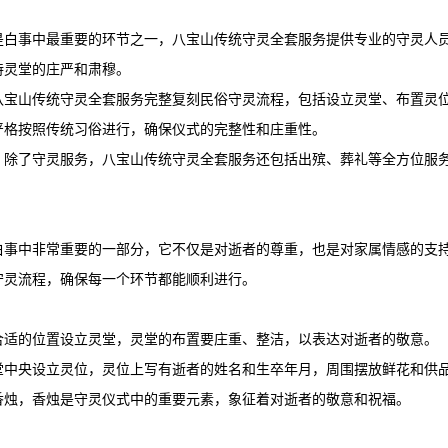
是白事中最重要的环节之一，八宝山传统守灵全套服务提供专业的守灵人
持灵堂的庄严和肃穆。
八宝山传统守灵全套服务完整复刻民俗守灵流程，包括设立灵堂、布置灵
严格按照传统习俗进行，确保仪式的完整性和庄重性。
：除了守灵服务，八宝山传统守灵全套服务还包括出殡、葬礼等全方位服
白事中非常重要的一部分，它不仅是对逝者的尊重，也是对家属情感的支
守灵流程，确保每一个环节都能顺利进行。
合适的位置设立灵堂，灵堂的布置要庄重、整洁，以表达对逝者的敬意。
堂中央设立灵位，灵位上写有逝者的姓名和生卒年月，周围摆放鲜花和供
香烛，香烛是守灵仪式中的重要元素，象征着对逝者的敬意和祝福。