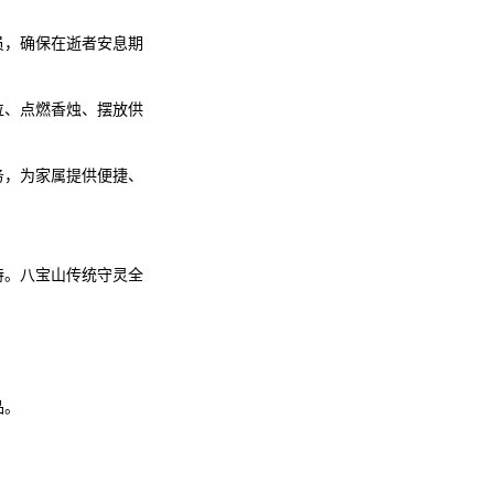
员，确保在逝者安息期
位、点燃香烛、摆放供
务，为家属提供便捷、
持。八宝山传统守灵全
品。