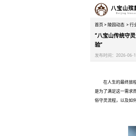
八宝山殡
Beijing binz
首页
>
陵园动态
>
行
“八宝山传统守
验”
发布时间：2026-06-14 
在人生的最终旅
是为了满足这一需求
俗守灵流程，以及如