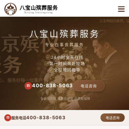
八宝山殡葬服务
Beijing binzangwang
八宝山殡葬服务
专业白事丧葬服务
24小时全天在线
✓
第一时间奔赴现场
✓
全程陪同指导
✓
400-838-5063
☎
电话咨询
专业服务化
收费合理化
品质有保障
400-838-5063
服务电话
☎
电话咨询