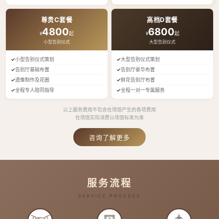
尊贵C套餐
高档D套餐
4800
6800
¥
起
¥
起
小型告别仪式
大型告别仪式
小型告别仪式策划
大型告别仪式策划
告别厅基础布置
告别厅豪华布置
遗像制作及花圈
鲜花告别厅布置
全程专人陪同指导
全程一对一专属服务
以上服务费用不包含在场馆产生的各项费用
在场馆实际消费以场馆标准为准
咨询了解更多
服务流程
SERVICE PROCESS