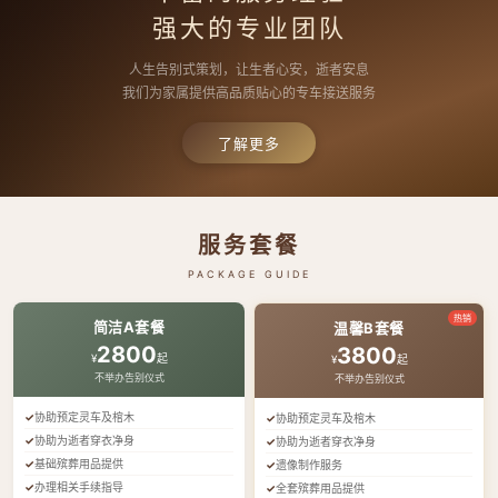
强大的专业团队
人生告别式策划，让生者心安，逝者安息
我们为家属提供高品质贴心的专车接送服务
了解更多
服务套餐
PACKAGE GUIDE
热销
简洁A套餐
温馨B套餐
2800
3800
¥
起
¥
起
不举办告别仪式
不举办告别仪式
协助预定灵车及棺木
协助预定灵车及棺木
协助为逝者穿衣净身
协助为逝者穿衣净身
基础殡葬用品提供
遗像制作服务
办理相关手续指导
全套殡葬用品提供