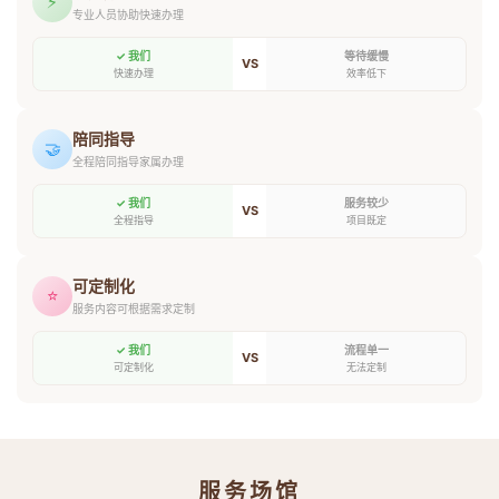
⚡
专业人员协助快速办理
✓ 我们
等待缓慢
VS
快速办理
效率低下
陪同指导
🤝
全程陪同指导家属办理
✓ 我们
服务较少
VS
全程指导
项目既定
可定制化
⭐
服务内容可根据需求定制
✓ 我们
流程单一
VS
可定制化
无法定制
服务场馆