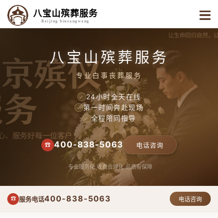
八宝山殡葬服务
Beijing binzangwang
八宝山殡葬服务
专业白事丧葬服务
24小时全天在线
✓
第一时间奔赴现场
✓
全程陪同指导
✓
400-838-5063
☎
电话咨询
专业服务化
收费合理化
品质有保障
400-838-5063
服务电话
☎
电话咨询