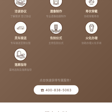
洽谈协议
遗像制作
寿衣穿戴
了解需求 签订协议
专业遗像拍摄制作
协助穿戴寿衣
灵车接送
告别仪式
火化办理
专车接送至殡仪馆
主持告别仪式
协助办理火化手续
落葬指导
墓地选购及落葬指导
点击快速获得专属服务！
☎ 400-838-5063