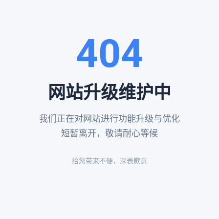
，如墓碑、骨灰盒、花圈等，让家属有更多的选择。 -
法律和政策支持
解殡葬流程和费用，避免不必要的纠纷。
宝山优质墓园提供哪些安葬方式？
404
提供多种安葬方式，以满足不同家属的需求。这些安葬方式包括： -
传统
统葬礼的家属。 -
树葬
：将骨灰埋在树下，与自然融为一体，适合环保意
，定期进行绿化，适合希望将生命之花延续的家属。 -
草坪葬
：将骨灰
网站升级维护中
求自然葬礼的家属。 -
海葬
：将骨灰撒入大海，适合希望逝者回归大海的
天空，适合追求超脱的家属。
我们正在对网站进行功能升级与优化
宝山优质墓园如何提供贴心服务？
短暂离开，敬请耐心等候
致力于提供贴心的殡葬服务，确保家属在每一个环节都能得到专业的支持
：根据家属的需求，提供个性化的殡葬服务，包括仪式策划、墓地选择等。 
给您带来不便，深表歉意
，提供从咨询到执行的全流程服务。 -
情感支持
：提供情感支持，帮助
-
透明收费
：提供透明的收费制度，确保家属了解每一项费用，避免不必要
如墓园的维护、家属的回访等，确保家属的长期需求得到满足。
何选择合适的安葬方式？