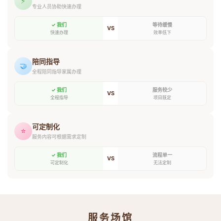
⚡
专业人员协助快速办理
✓ 我们
等待缓慢
VS
快速办理
效率低下
陪同指导
🤝
全程陪同指导家属办理
✓ 我们
服务较少
VS
全程指导
项目既定
可定制化
⭐
服务内容可根据需求定制
✓ 我们
流程单一
VS
可定制化
无法定制
服务场馆