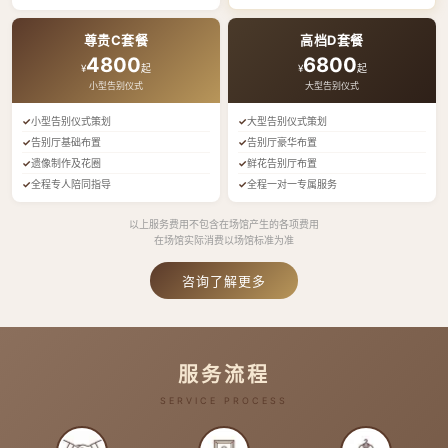
尊贵C套餐
高档D套餐
4800
6800
¥
起
¥
起
小型告别仪式
大型告别仪式
小型告别仪式策划
大型告别仪式策划
告别厅基础布置
告别厅豪华布置
遗像制作及花圈
鲜花告别厅布置
全程专人陪同指导
全程一对一专属服务
以上服务费用不包含在场馆产生的各项费用
在场馆实际消费以场馆标准为准
咨询了解更多
服务流程
SERVICE PROCESS