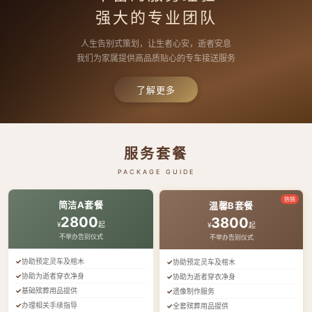
强大的专业团队
人生告别式策划，让生者心安，逝者安息
我们为家属提供高品质贴心的专车接送服务
了解更多
服务套餐
PACKAGE GUIDE
热销
简洁A套餐
温馨B套餐
2800
3800
¥
起
¥
起
不举办告别仪式
不举办告别仪式
协助预定灵车及棺木
协助预定灵车及棺木
协助为逝者穿衣净身
协助为逝者穿衣净身
基础殡葬用品提供
遗像制作服务
办理相关手续指导
全套殡葬用品提供