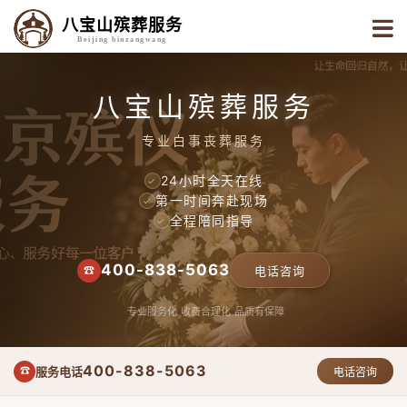
八宝山殡葬服务
Beijing binzangwang
八宝山殡葬服务
专业白事丧葬服务
24小时全天在线
✓
第一时间奔赴现场
✓
全程陪同指导
✓
400-838-5063
☎
电话咨询
专业服务化
收费合理化
品质有保障
400-838-5063
服务电话
☎
电话咨询