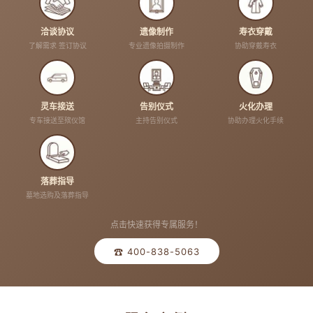
洽谈协议
遗像制作
寿衣穿戴
了解需求 签订协议
专业遗像拍摄制作
协助穿戴寿衣
灵车接送
告别仪式
火化办理
专车接送至殡仪馆
主持告别仪式
协助办理火化手续
落葬指导
墓地选购及落葬指导
点击快速获得专属服务！
☎ 400-838-5063