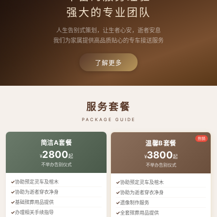
强大的专业团队
人生告别式策划，让生者心安，逝者安息
我们为家属提供高品质贴心的专车接送服务
了解更多
服务套餐
PACKAGE GUIDE
热销
简洁A套餐
温馨B套餐
2800
3800
¥
起
¥
起
不举办告别仪式
不举办告别仪式
协助预定灵车及棺木
协助预定灵车及棺木
协助为逝者穿衣净身
协助为逝者穿衣净身
基础殡葬用品提供
遗像制作服务
办理相关手续指导
全套殡葬用品提供