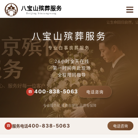
八宝山殡葬服务
Beijing binzangwang
八宝山殡葬服务
专业白事丧葬服务
24小时全天在线
✓
第一时间奔赴现场
✓
全程陪同指导
✓
400-838-5063
☎
电话咨询
专业服务化
收费合理化
品质有保障
400-838-5063
服务电话
☎
电话咨询