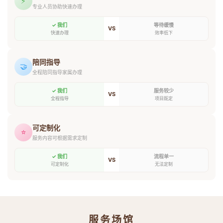
⚡
专业人员协助快速办理
✓ 我们
等待缓慢
VS
快速办理
效率低下
陪同指导
🤝
全程陪同指导家属办理
✓ 我们
服务较少
VS
全程指导
项目既定
可定制化
⭐
服务内容可根据需求定制
✓ 我们
流程单一
VS
可定制化
无法定制
服务场馆