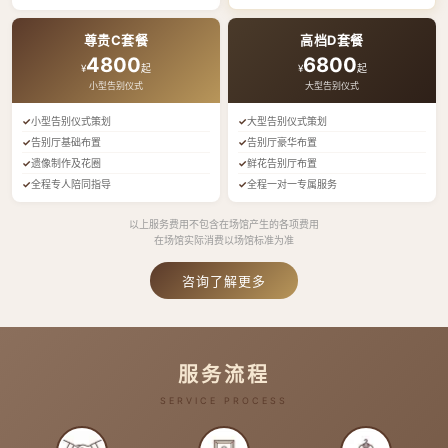
尊贵C套餐
高档D套餐
4800
6800
¥
起
¥
起
小型告别仪式
大型告别仪式
小型告别仪式策划
大型告别仪式策划
告别厅基础布置
告别厅豪华布置
遗像制作及花圈
鲜花告别厅布置
全程专人陪同指导
全程一对一专属服务
以上服务费用不包含在场馆产生的各项费用
在场馆实际消费以场馆标准为准
咨询了解更多
服务流程
SERVICE PROCESS