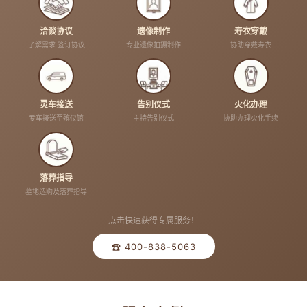
洽谈协议
遗像制作
寿衣穿戴
了解需求 签订协议
专业遗像拍摄制作
协助穿戴寿衣
灵车接送
告别仪式
火化办理
专车接送至殡仪馆
主持告别仪式
协助办理火化手续
落葬指导
墓地选购及落葬指导
点击快速获得专属服务！
☎ 400-838-5063