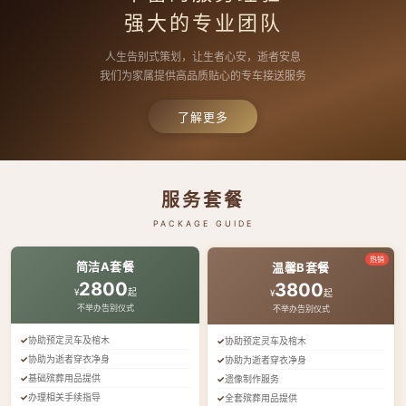
强大的专业团队
人生告别式策划，让生者心安，逝者安息
我们为家属提供高品质贴心的专车接送服务
了解更多
服务套餐
PACKAGE GUIDE
热销
简洁A套餐
温馨B套餐
2800
3800
¥
起
¥
起
不举办告别仪式
不举办告别仪式
协助预定灵车及棺木
协助预定灵车及棺木
协助为逝者穿衣净身
协助为逝者穿衣净身
基础殡葬用品提供
遗像制作服务
办理相关手续指导
全套殡葬用品提供