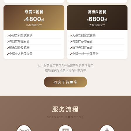
尊贵C套餐
高档D套餐
4800
6800
¥
起
¥
起
小型告别仪式
大型告别仪式
小型告别仪式策划
大型告别仪式策划
告别厅基础布置
告别厅豪华布置
遗像制作及花圈
鲜花告别厅布置
全程专人陪同指导
全程一对一专属服务
以上服务费用不包含在场馆产生的各项费用
在场馆实际消费以场馆标准为准
咨询了解更多
服务流程
SERVICE PROCESS