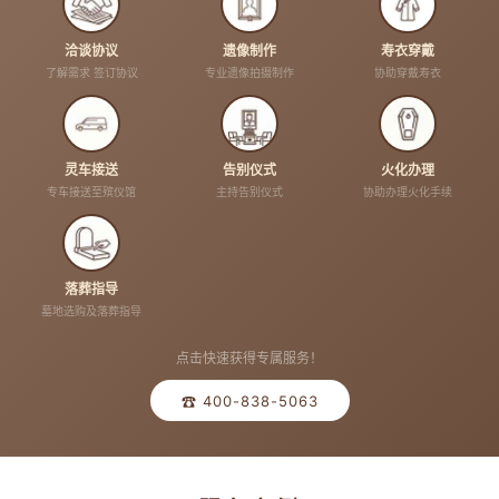
洽谈协议
遗像制作
寿衣穿戴
了解需求 签订协议
专业遗像拍摄制作
协助穿戴寿衣
灵车接送
告别仪式
火化办理
专车接送至殡仪馆
主持告别仪式
协助办理火化手续
落葬指导
墓地选购及落葬指导
点击快速获得专属服务！
☎ 400-838-5063