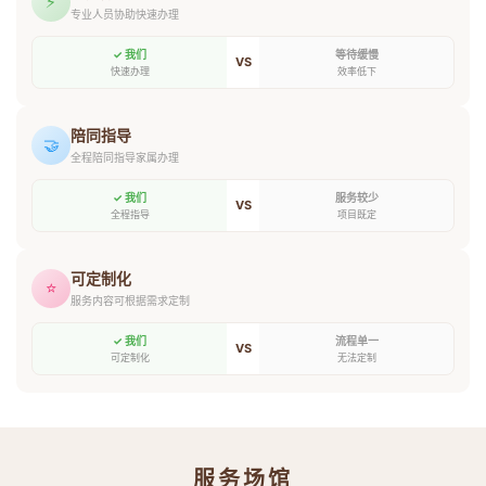
⚡
专业人员协助快速办理
✓ 我们
等待缓慢
VS
快速办理
效率低下
陪同指导
🤝
全程陪同指导家属办理
✓ 我们
服务较少
VS
全程指导
项目既定
可定制化
⭐
服务内容可根据需求定制
✓ 我们
流程单一
VS
可定制化
无法定制
服务场馆