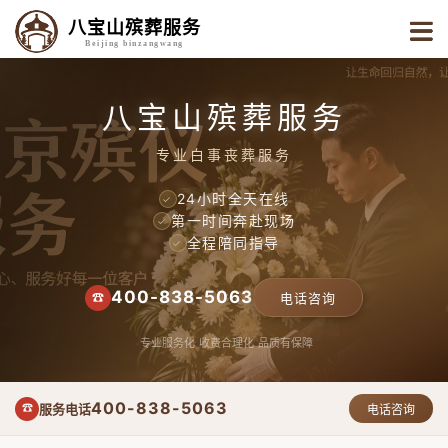
八宝山殡葬服务
Beijing binzangwang
八宝山殡葬服务
专业白事丧葬服务
24小时全天在线
✓
第一时间奔赴现场
✓
全程陪同指导
✓
400-838-5063
☎
电话咨询
专业服务化
收费合理化
品质有保障
400-838-5063
服务电话
☎
电话咨询