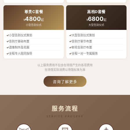
尊贵C套餐
高档D套餐
4800
6800
¥
起
¥
起
小型告别仪式
大型告别仪式
小型告别仪式策划
大型告别仪式策划
告别厅基础布置
告别厅豪华布置
遗像制作及花圈
鲜花告别厅布置
全程专人陪同指导
全程一对一专属服务
以上服务费用不包含在场馆产生的各项费用
在场馆实际消费以场馆标准为准
咨询了解更多
服务流程
SERVICE PROCESS