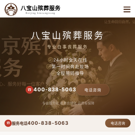
八宝山殡葬服务
Beijing binzangwang
八宝山殡葬服务
专业白事丧葬服务
24小时全天在线
✓
第一时间奔赴现场
✓
全程陪同指导
✓
400-838-5063
☎
电话咨询
专业服务化
收费合理化
品质有保障
400-838-5063
服务电话
☎
电话咨询