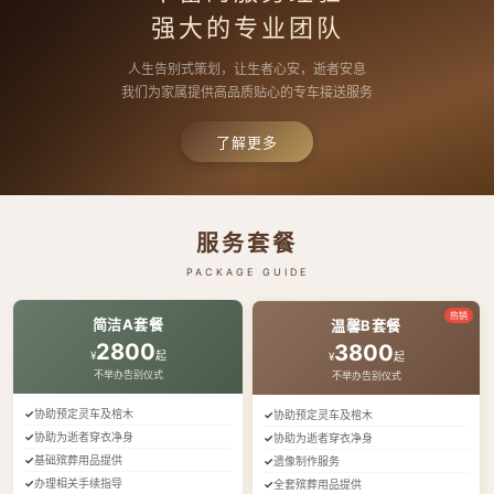
强大的专业团队
人生告别式策划，让生者心安，逝者安息
我们为家属提供高品质贴心的专车接送服务
了解更多
服务套餐
PACKAGE GUIDE
热销
简洁A套餐
温馨B套餐
2800
3800
¥
起
¥
起
不举办告别仪式
不举办告别仪式
协助预定灵车及棺木
协助预定灵车及棺木
协助为逝者穿衣净身
协助为逝者穿衣净身
基础殡葬用品提供
遗像制作服务
办理相关手续指导
全套殡葬用品提供