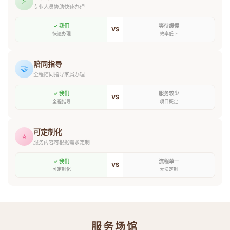
⚡
专业人员协助快速办理
✓ 我们
等待缓慢
VS
快速办理
效率低下
陪同指导
🤝
全程陪同指导家属办理
✓ 我们
服务较少
VS
全程指导
项目既定
可定制化
⭐
服务内容可根据需求定制
✓ 我们
流程单一
VS
可定制化
无法定制
服务场馆