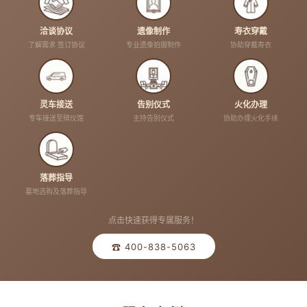
洽谈协议
遗像制作
寿衣穿戴
了解需求 签订协议
专业遗像拍摄制作
协助穿戴寿衣
灵车接送
告别仪式
火化办理
专车接送至殡仪馆
主持告别仪式
协助办理火化手续
落葬指导
墓地选购及落葬指导
点击快速获得专属服务！
☎ 400-838-5063