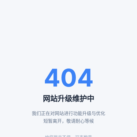
服务案例
SERVICE CASES
通州殡仪服务案例
八宝山殡仪服务案例
404
告别厅布置效果
布置鲜花告别厅展示
网站升级维护中
我们正在对网站进行功能升级与优化
昌平殡仪服务案例
怀柔殡仪服务案例
短暂离开，敬请耐心等候
黄白菊遗体伴花布置
传统形式告别厅布置