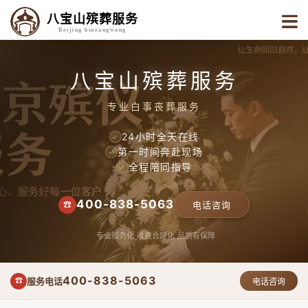
八宝山殡葬服务
Beijing binzangwang
八宝山殡葬服务
专业白事丧葬服务
24小时全天在线
✓
第一时间奔赴现场
✓
全程陪同指导
✓
400-838-5063
☎
电话咨询
专业服务化
收费合理化
品质有保障
400-838-5063
服务电话
☎
电话咨询