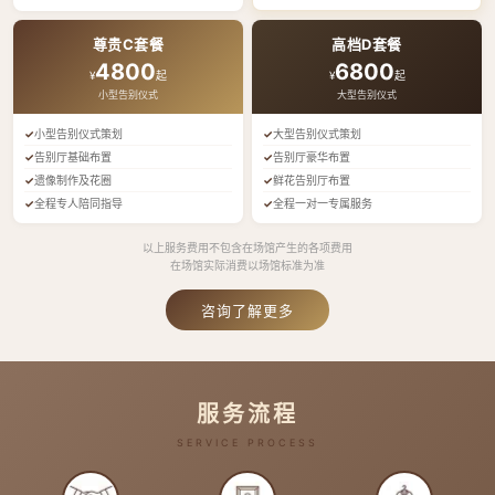
尊贵C套餐
高档D套餐
4800
6800
¥
起
¥
起
小型告别仪式
大型告别仪式
小型告别仪式策划
大型告别仪式策划
告别厅基础布置
告别厅豪华布置
遗像制作及花圈
鲜花告别厅布置
全程专人陪同指导
全程一对一专属服务
以上服务费用不包含在场馆产生的各项费用
在场馆实际消费以场馆标准为准
咨询了解更多
服务流程
SERVICE PROCESS