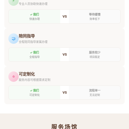
⚡
专业人员协助快速办理
✓ 我们
等待缓慢
VS
快速办理
效率低下
陪同指导
🤝
全程陪同指导家属办理
✓ 我们
服务较少
VS
全程指导
项目既定
可定制化
⭐
服务内容可根据需求定制
✓ 我们
流程单一
VS
可定制化
无法定制
服务场馆