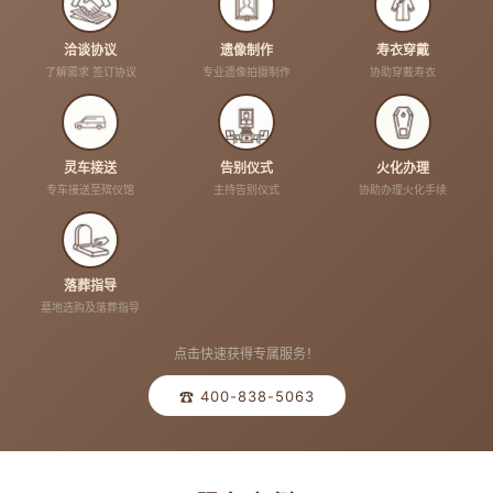
洽谈协议
遗像制作
寿衣穿戴
了解需求 签订协议
专业遗像拍摄制作
协助穿戴寿衣
灵车接送
告别仪式
火化办理
专车接送至殡仪馆
主持告别仪式
协助办理火化手续
落葬指导
墓地选购及落葬指导
点击快速获得专属服务！
☎ 400-838-5063