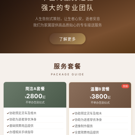
强大的专业团队
人生告别式策划，让生者心安，逝者安息
我们为家属提供高品质贴心的专车接送服务
了解更多
服务套餐
PACKAGE GUIDE
热销
简洁A套餐
温馨B套餐
2800
3800
¥
起
¥
起
不举办告别仪式
不举办告别仪式
协助预定灵车及棺木
协助预定灵车及棺木
协助为逝者穿衣净身
协助为逝者穿衣净身
基础殡葬用品提供
遗像制作服务
办理相关手续指导
全套殡葬用品提供