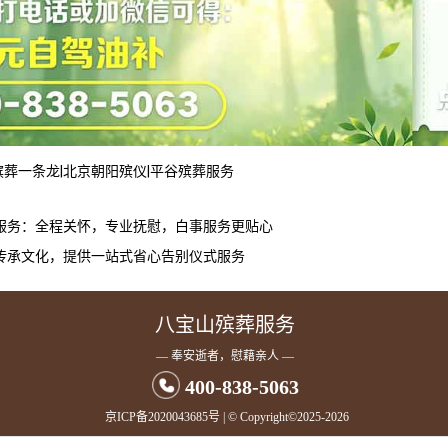
殡葬一条龙
|
北京朝阳殡仪
|
平谷殡葬服务
服务：全程关怀，专业抚慰，白事服务更贴心
传承文化，提供一站式省心告别仪式服务
八宝山殡葬服务
— 奉安逝者，慰藉亲人 —
400-838-5063
京ICP备2020043685号
| © Copyright©2025-2026