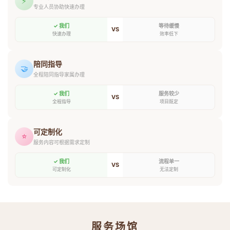
⚡
专业人员协助快速办理
✓ 我们
等待缓慢
VS
快速办理
效率低下
陪同指导
🤝
全程陪同指导家属办理
✓ 我们
服务较少
VS
全程指导
项目既定
可定制化
⭐
服务内容可根据需求定制
✓ 我们
流程单一
VS
可定制化
无法定制
服务场馆