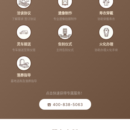
洽谈协议
遗像制作
寿衣穿戴
了解需求 签订协议
专业遗像拍摄制作
协助穿戴寿衣
灵车接送
告别仪式
火化办理
专车接送至殡仪馆
主持告别仪式
协助办理火化手续
落葬指导
墓地选购及落葬指导
点击快速获得专属服务！
☎ 400-838-5063