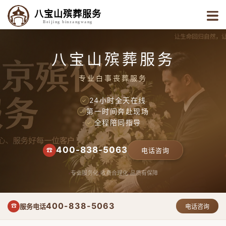
八宝山殡葬服务
Beijing binzangwang
八宝山殡葬服务
专业白事丧葬服务
24小时全天在线
✓
第一时间奔赴现场
✓
全程陪同指导
✓
400-838-5063
☎
电话咨询
专业服务化
收费合理化
品质有保障
400-838-5063
服务电话
☎
电话咨询