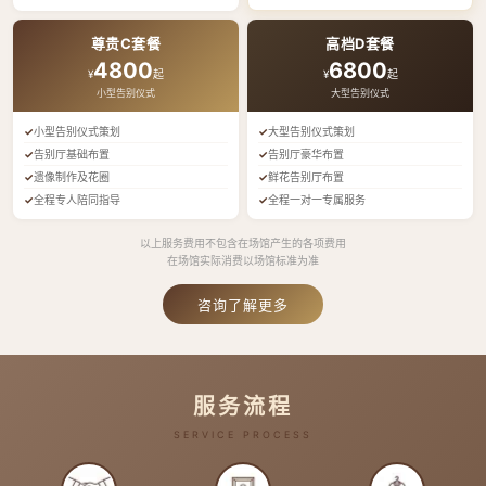
尊贵C套餐
高档D套餐
4800
6800
¥
起
¥
起
小型告别仪式
大型告别仪式
小型告别仪式策划
大型告别仪式策划
告别厅基础布置
告别厅豪华布置
遗像制作及花圈
鲜花告别厅布置
全程专人陪同指导
全程一对一专属服务
以上服务费用不包含在场馆产生的各项费用
在场馆实际消费以场馆标准为准
咨询了解更多
服务流程
SERVICE PROCESS