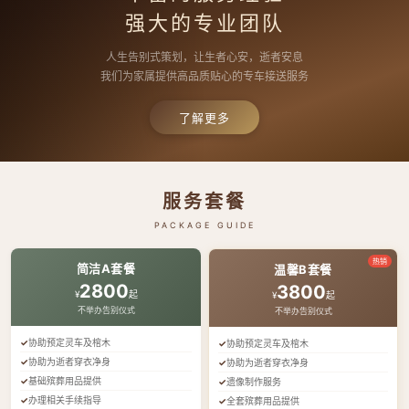
强大的专业团队
人生告别式策划，让生者心安，逝者安息
我们为家属提供高品质贴心的专车接送服务
了解更多
服务套餐
PACKAGE GUIDE
热销
简洁A套餐
温馨B套餐
2800
3800
¥
起
¥
起
不举办告别仪式
不举办告别仪式
协助预定灵车及棺木
协助预定灵车及棺木
协助为逝者穿衣净身
协助为逝者穿衣净身
基础殡葬用品提供
遗像制作服务
办理相关手续指导
全套殡葬用品提供