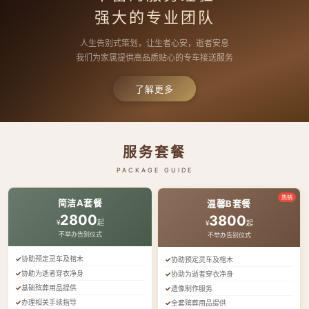
强大的专业团队
人生告别式策划，让生者心安，逝者安息
我们为家属提供高品质贴心的专车接送服务
了解更多
服务套餐
PACKAGE GUIDE
热销
简洁A套餐
温馨B套餐
2800
3800
¥
起
¥
起
不举办告别仪式
不举办告别仪式
协助预定灵车及棺木
协助预定灵车及棺木
协助为逝者穿衣净身
协助为逝者穿衣净身
基础殡葬用品提供
遗像制作服务
办理相关手续指导
全套殡葬用品提供