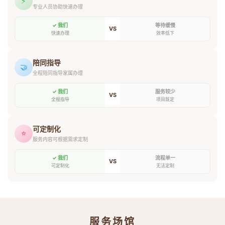
⚡
专业人员协助快速办理
✓ 我们
等待缓慢
VS
快速办理
效率低下
陪同指导
🤝
全程陪同指导家属办理
✓ 我们
服务较少
VS
全程指导
项目既定
可定制化
⭐
服务内容可根据需求定制
✓ 我们
流程单一
VS
可定制化
无法定制
服务场馆