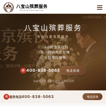
八宝山殡葬服务
Beijing binzangwang
八宝山殡葬服务
专业白事丧葬服务
24小时全天在线
✓
第一时间奔赴现场
✓
全程陪同指导
✓
400-838-5063
☎
电话咨询
专业服务化
收费合理化
品质有保障
400-838-5063
服务电话
☎
电话咨询