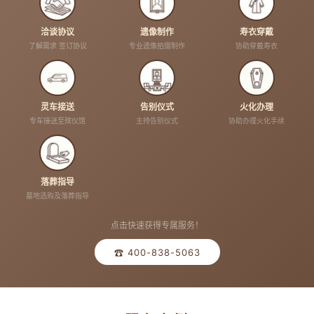
洽谈协议
遗像制作
寿衣穿戴
了解需求 签订协议
专业遗像拍摄制作
协助穿戴寿衣
灵车接送
告别仪式
火化办理
专车接送至殡仪馆
主持告别仪式
协助办理火化手续
落葬指导
墓地选购及落葬指导
点击快速获得专属服务！
☎ 400-838-5063