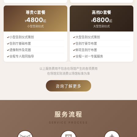
尊贵C套餐
高档D套餐
4800
6800
¥
起
¥
起
小型告别仪式
大型告别仪式
小型告别仪式策划
大型告别仪式策划
告别厅基础布置
告别厅豪华布置
遗像制作及花圈
鲜花告别厅布置
全程专人陪同指导
全程一对一专属服务
以上服务费用不包含在场馆产生的各项费用
在场馆实际消费以场馆标准为准
咨询了解更多
服务流程
SERVICE PROCESS