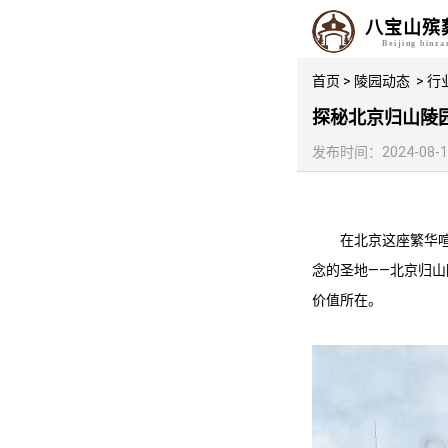
八宝山殡
Beijing binz
首页
>
陵园动态
>
行
探秘北京归山陵
发布时间：2024-08-12 
在北京这座繁华
念的圣地——北京
归山
价值所在。