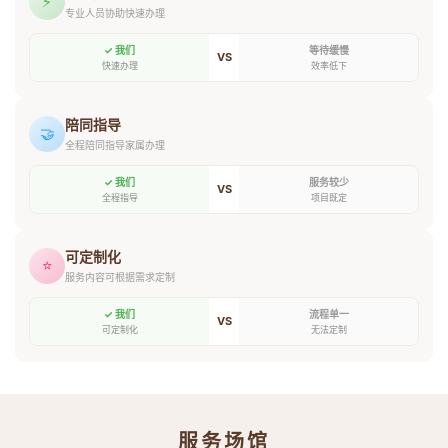
⚡
专业人员协助快速办理
✓ 我们
等待缓慢
VS
快速办理
效率低下
陪同指导
🤝
全程陪同指导家属办理
✓ 我们
服务较少
VS
全程指导
项目既定
可定制化
⭐
服务内容可根据需求定制
✓ 我们
流程单一
VS
可定制化
无法定制
服务场馆