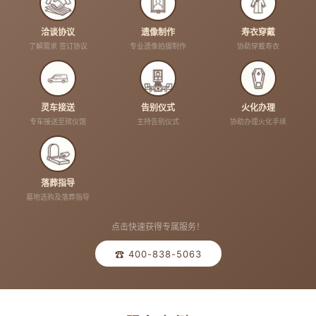
洽谈协议
遗像制作
寿衣穿戴
了解需求 签订协议
专业遗像拍摄制作
协助穿戴寿衣
灵车接送
告别仪式
火化办理
专车接送至殡仪馆
主持告别仪式
协助办理火化手续
落葬指导
墓地选购及落葬指导
点击快速获得专属服务！
☎ 400-838-5063