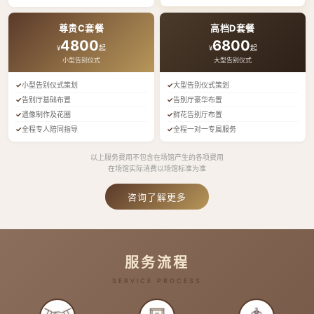
尊贵C套餐
高档D套餐
4800
6800
¥
起
¥
起
小型告别仪式
大型告别仪式
小型告别仪式策划
大型告别仪式策划
告别厅基础布置
告别厅豪华布置
遗像制作及花圈
鲜花告别厅布置
全程专人陪同指导
全程一对一专属服务
以上服务费用不包含在场馆产生的各项费用
在场馆实际消费以场馆标准为准
咨询了解更多
服务流程
SERVICE PROCESS