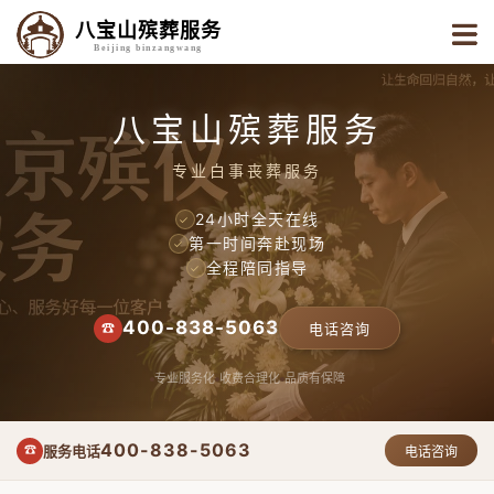
八宝山殡葬服务
Beijing binzangwang
八宝山殡葬服务
专业白事丧葬服务
24小时全天在线
✓
第一时间奔赴现场
✓
全程陪同指导
✓
400-838-5063
☎
电话咨询
专业服务化
收费合理化
品质有保障
400-838-5063
服务电话
☎
电话咨询