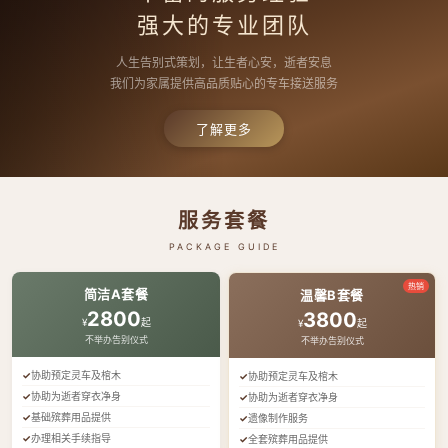
强大的专业团队
人生告别式策划，让生者心安，逝者安息
我们为家属提供高品质贴心的专车接送服务
了解更多
服务套餐
PACKAGE GUIDE
热销
简洁A套餐
温馨B套餐
2800
3800
¥
起
¥
起
不举办告别仪式
不举办告别仪式
协助预定灵车及棺木
协助预定灵车及棺木
协助为逝者穿衣净身
协助为逝者穿衣净身
基础殡葬用品提供
遗像制作服务
办理相关手续指导
全套殡葬用品提供