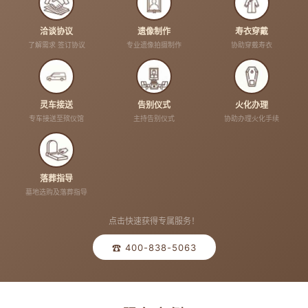
洽谈协议
遗像制作
寿衣穿戴
了解需求 签订协议
专业遗像拍摄制作
协助穿戴寿衣
灵车接送
告别仪式
火化办理
专车接送至殡仪馆
主持告别仪式
协助办理火化手续
落葬指导
墓地选购及落葬指导
点击快速获得专属服务！
☎ 400-838-5063