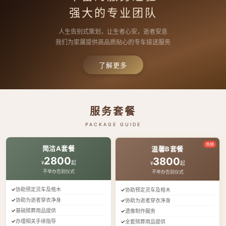
强大的专业团队
人生告别式策划，让生者心安，逝者安息
我们为家属提供高品质贴心的专车接送服务
了解更多
服务套餐
PACKAGE GUIDE
热销
简洁A套餐
温馨B套餐
2800
3800
¥
起
¥
起
不举办告别仪式
不举办告别仪式
协助预定灵车及棺木
协助预定灵车及棺木
协助为逝者穿衣净身
协助为逝者穿衣净身
基础殡葬用品提供
遗像制作服务
办理相关手续指导
全套殡葬用品提供