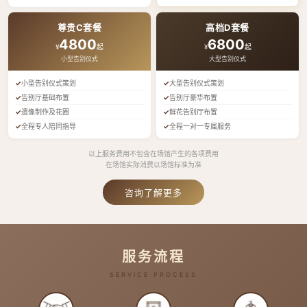
尊贵C套餐
高档D套餐
4800
6800
¥
起
¥
起
小型告别仪式
大型告别仪式
小型告别仪式策划
大型告别仪式策划
告别厅基础布置
告别厅豪华布置
遗像制作及花圈
鲜花告别厅布置
全程专人陪同指导
全程一对一专属服务
以上服务费用不包含在场馆产生的各项费用
在场馆实际消费以场馆标准为准
咨询了解更多
服务流程
SERVICE PROCESS