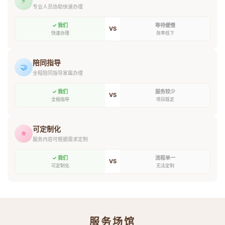
⚡
专业人员协助快速办理
✓ 我们
等待缓慢
VS
快速办理
效率低下
陪同指导
🤝
全程陪同指导家属办理
✓ 我们
服务较少
VS
全程指导
项目既定
可定制化
⭐
服务内容可根据需求定制
✓ 我们
流程单一
VS
可定制化
无法定制
服务场馆