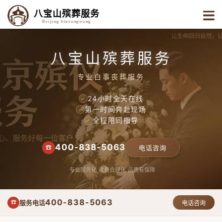
八宝山殡葬服务
Beijing binzangwang
八宝山殡葬服务
专业白事丧葬服务
24小时全天在线
✓
第一时间奔赴现场
✓
全程陪同指导
✓
400-838-5063
☎
电话咨询
专业服务化
收费合理化
品质有保障
400-838-5063
服务电话
☎
电话咨询