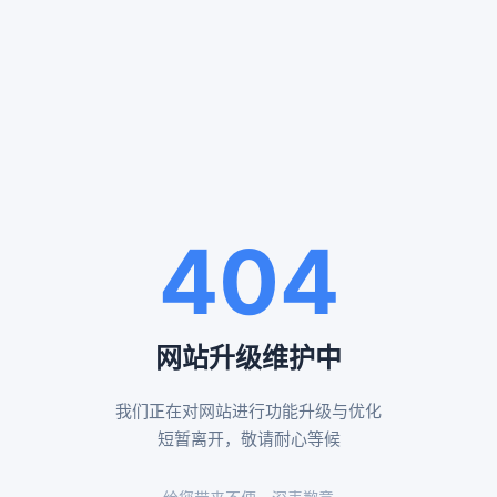
服务案例
SERVICE CASES
通州殡仪服务案例
八宝山殡仪服务案例
404
告别厅布置效果
布置鲜花告别厅展示
网站升级维护中
我们正在对网站进行功能升级与优化
昌平殡仪服务案例
怀柔殡仪服务案例
短暂离开，敬请耐心等候
黄白菊遗体伴花布置
传统形式告别厅布置