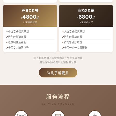
尊贵C套餐
高档D套餐
4800
6800
¥
起
¥
起
小型告别仪式
大型告别仪式
小型告别仪式策划
大型告别仪式策划
告别厅基础布置
告别厅豪华布置
遗像制作及花圈
鲜花告别厅布置
全程专人陪同指导
全程一对一专属服务
以上服务费用不包含在场馆产生的各项费用
在场馆实际消费以场馆标准为准
咨询了解更多
服务流程
SERVICE PROCESS