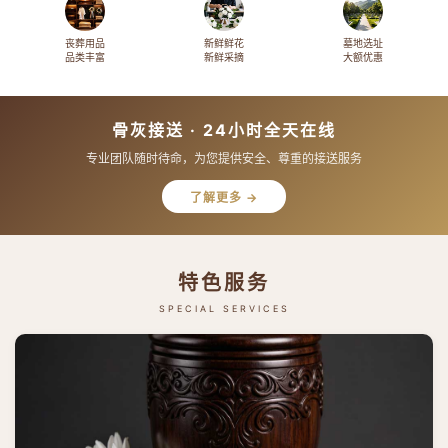
丧葬用品
新鲜鲜花
墓地选址
品类丰富
新鲜采摘
大额优惠
骨灰接送 · 24小时全天在线
专业团队随时待命，为您提供安全、尊重的接送服务
了解更多 →
特色服务
SPECIAL SERVICES