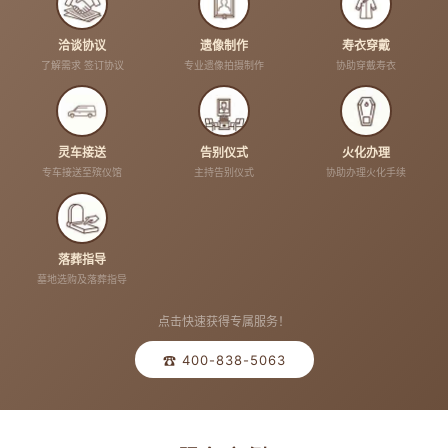
洽谈协议
遗像制作
寿衣穿戴
了解需求 签订协议
专业遗像拍摄制作
协助穿戴寿衣
灵车接送
告别仪式
火化办理
专车接送至殡仪馆
主持告别仪式
协助办理火化手续
落葬指导
墓地选购及落葬指导
点击快速获得专属服务！
☎ 400-838-5063