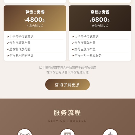
尊贵C套餐
高档D套餐
4800
6800
¥
起
¥
起
小型告别仪式
大型告别仪式
小型告别仪式策划
大型告别仪式策划
告别厅基础布置
告别厅豪华布置
遗像制作及花圈
鲜花告别厅布置
全程专人陪同指导
全程一对一专属服务
以上服务费用不包含在场馆产生的各项费用
在场馆实际消费以场馆标准为准
咨询了解更多
服务流程
SERVICE PROCESS