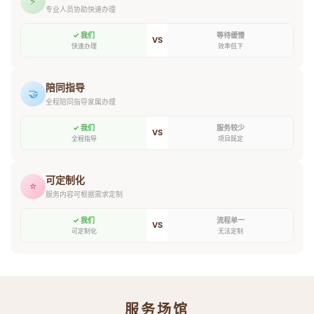
⚡
专业人员协助快速办理
✓ 我们
等待缓慢
VS
快速办理
效率低下
陪同指导
🤝
全程陪同指导家属办理
✓ 我们
服务较少
VS
全程指导
项目既定
可定制化
⭐
服务内容可根据需求定制
✓ 我们
流程单一
VS
可定制化
无法定制
服务场馆