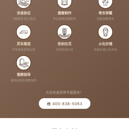
洽谈协议
遗像制作
寿衣穿戴
了解需求 签订协议
专业遗像拍摄制作
协助穿戴寿衣
灵车接送
告别仪式
火化办理
专车接送至殡仪馆
主持告别仪式
协助办理火化手续
落葬指导
墓地选购及落葬指导
点击快速获得专属服务！
☎ 400-838-5063