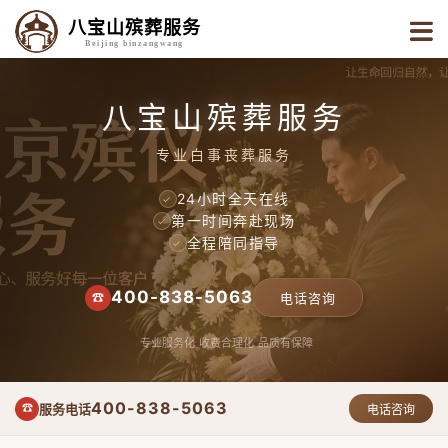
八宝山殡葬服务
Beijing binzangwang
八宝山殡葬服务
专业白事丧葬服务
24小时全天在线
✓
第一时间奔赴现场
✓
全程陪同指导
✓
400-838-5063
☎
电话咨询
专业服务化
收费合理化
品质有保障
400-838-5063
服务电话
☎
电话咨询