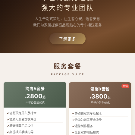
强大的专业团队
人生告别式策划，让生者心安，逝者安息
我们为家属提供高品质贴心的专车接送服务
了解更多
服务套餐
PACKAGE GUIDE
热销
简洁A套餐
温馨B套餐
2800
3800
¥
起
¥
起
不举办告别仪式
不举办告别仪式
协助预定灵车及棺木
协助预定灵车及棺木
协助为逝者穿衣净身
协助为逝者穿衣净身
基础殡葬用品提供
遗像制作服务
办理相关手续指导
全套殡葬用品提供