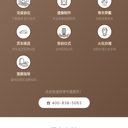
洽谈协议
遗像制作
寿衣穿戴
了解需求 签订协议
专业遗像拍摄制作
协助穿戴寿衣
灵车接送
告别仪式
火化办理
专车接送至殡仪馆
主持告别仪式
协助办理火化手续
落葬指导
墓地选购及落葬指导
点击快速获得专属服务！
☎ 400-838-5063