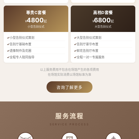
尊贵C套餐
高档D套餐
4800
6800
¥
起
¥
起
小型告别仪式
大型告别仪式
小型告别仪式策划
大型告别仪式策划
告别厅基础布置
告别厅豪华布置
遗像制作及花圈
鲜花告别厅布置
全程专人陪同指导
全程一对一专属服务
以上服务费用不包含在场馆产生的各项费用
在场馆实际消费以场馆标准为准
咨询了解更多
服务流程
SERVICE PROCESS