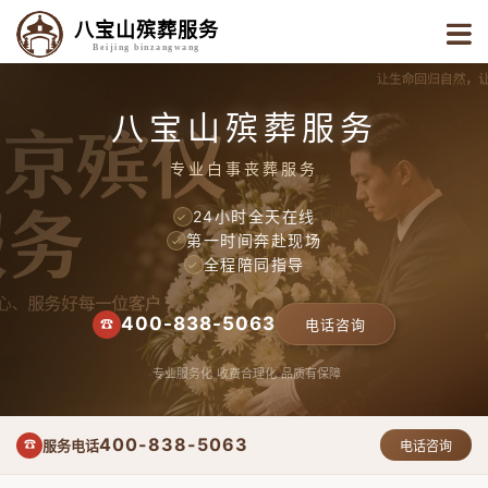
八宝山殡葬服务
Beijing binzangwang
八宝山殡葬服务
专业白事丧葬服务
24小时全天在线
✓
第一时间奔赴现场
✓
全程陪同指导
✓
400-838-5063
☎
电话咨询
专业服务化
收费合理化
品质有保障
400-838-5063
服务电话
☎
电话咨询