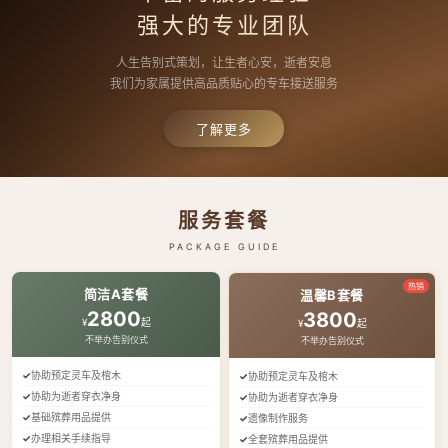
强大的专业团队
人生告别式策划，让生者心安，逝者安息
我们为家属提供高品质贴心的专车接送服务
了解更多
服务套餐
PACKAGE GUIDE
热销
简洁A套餐
温馨B套餐
2800
3800
¥
起
¥
起
不举办告别仪式
不举办告别仪式
协助预定灵车及棺木
协助预定灵车及棺木
协助为逝者穿衣净身
协助为逝者穿衣净身
基础殡葬用品提供
遗像制作服务
办理相关手续指导
全套殡葬用品提供