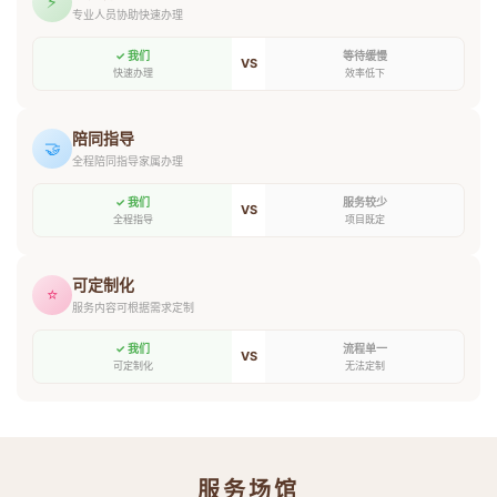
⚡
专业人员协助快速办理
✓ 我们
等待缓慢
VS
快速办理
效率低下
陪同指导
🤝
全程陪同指导家属办理
✓ 我们
服务较少
VS
全程指导
项目既定
可定制化
⭐
服务内容可根据需求定制
✓ 我们
流程单一
VS
可定制化
无法定制
服务场馆