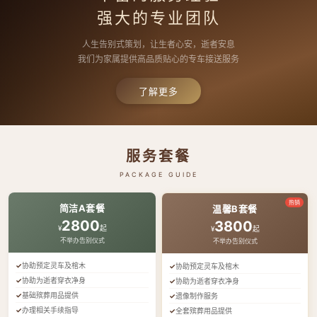
强大的专业团队
人生告别式策划，让生者心安，逝者安息
我们为家属提供高品质贴心的专车接送服务
了解更多
服务套餐
PACKAGE GUIDE
热销
简洁A套餐
温馨B套餐
2800
3800
¥
起
¥
起
不举办告别仪式
不举办告别仪式
协助预定灵车及棺木
协助预定灵车及棺木
协助为逝者穿衣净身
协助为逝者穿衣净身
基础殡葬用品提供
遗像制作服务
办理相关手续指导
全套殡葬用品提供