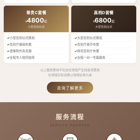
尊贵C套餐
高档D套餐
4800
6800
¥
起
¥
起
小型告别仪式
大型告别仪式
小型告别仪式策划
大型告别仪式策划
告别厅基础布置
告别厅豪华布置
遗像制作及花圈
鲜花告别厅布置
全程专人陪同指导
全程一对一专属服务
以上服务费用不包含在场馆产生的各项费用
在场馆实际消费以场馆标准为准
咨询了解更多
服务流程
SERVICE PROCESS