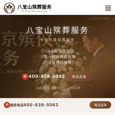
八宝山殡葬服务
Beijing binzangwang
八宝山殡葬服务
专业白事丧葬服务
24小时全天在线
✓
第一时间奔赴现场
✓
全程陪同指导
✓
400-838-5063
☎
电话咨询
专业服务化
收费合理化
品质有保障
400-838-5063
服务电话
☎
电话咨询