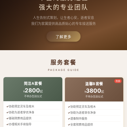
强大的专业团队
人生告别式策划，让生者心安，逝者安息
我们为家属提供高品质贴心的专车接送服务
了解更多
服务套餐
PACKAGE GUIDE
热销
简洁A套餐
温馨B套餐
2800
3800
¥
起
¥
起
不举办告别仪式
不举办告别仪式
协助预定灵车及棺木
协助预定灵车及棺木
协助为逝者穿衣净身
协助为逝者穿衣净身
基础殡葬用品提供
遗像制作服务
办理相关手续指导
全套殡葬用品提供