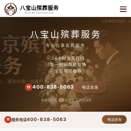
八宝山殡葬服务
Beijing binzangwang
八宝山殡葬服务
专业白事丧葬服务
24小时全天在线
✓
第一时间奔赴现场
✓
全程陪同指导
✓
400-838-5063
☎
电话咨询
专业服务化
收费合理化
品质有保障
400-838-5063
服务电话
☎
电话咨询