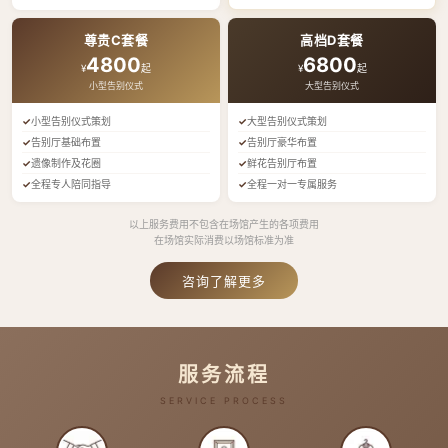
尊贵C套餐
高档D套餐
4800
6800
¥
起
¥
起
小型告别仪式
大型告别仪式
小型告别仪式策划
大型告别仪式策划
告别厅基础布置
告别厅豪华布置
遗像制作及花圈
鲜花告别厅布置
全程专人陪同指导
全程一对一专属服务
以上服务费用不包含在场馆产生的各项费用
在场馆实际消费以场馆标准为准
咨询了解更多
服务流程
SERVICE PROCESS