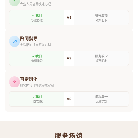
⚡
专业人员协助快速办理
✓ 我们
等待缓慢
VS
快速办理
效率低下
陪同指导
🤝
全程陪同指导家属办理
✓ 我们
服务较少
VS
全程指导
项目既定
可定制化
⭐
服务内容可根据需求定制
✓ 我们
流程单一
VS
可定制化
无法定制
服务场馆