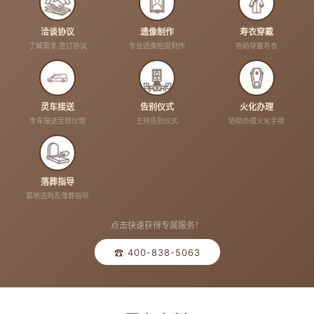
洽谈协议
遗像制作
寿衣穿戴
了解需求 签订协议
专业遗像拍摄制作
协助穿戴寿衣
灵车接送
告别仪式
火化办理
专车接送至殡仪馆
主持告别仪式
协助办理火化手续
落葬指导
墓地选购及落葬指导
点击快速获得专属服务！
☎ 400-838-5063