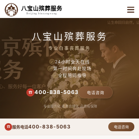
八宝山殡葬服务
Beijing binzangwang
八宝山殡葬服务
专业白事丧葬服务
24小时全天在线
✓
第一时间奔赴现场
✓
全程陪同指导
✓
400-838-5063
☎
电话咨询
专业服务化
收费合理化
品质有保障
400-838-5063
服务电话
☎
电话咨询