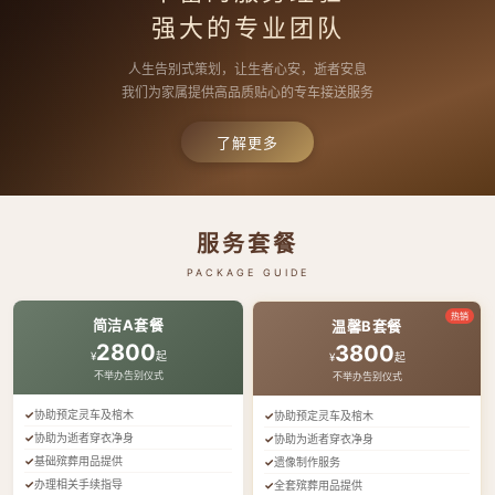
强大的专业团队
人生告别式策划，让生者心安，逝者安息
我们为家属提供高品质贴心的专车接送服务
了解更多
服务套餐
PACKAGE GUIDE
热销
简洁A套餐
温馨B套餐
2800
3800
¥
起
¥
起
不举办告别仪式
不举办告别仪式
协助预定灵车及棺木
协助预定灵车及棺木
协助为逝者穿衣净身
协助为逝者穿衣净身
基础殡葬用品提供
遗像制作服务
办理相关手续指导
全套殡葬用品提供