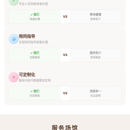
⚡
专业人员协助快速办理
✓ 我们
等待缓慢
VS
快速办理
效率低下
陪同指导
🤝
全程陪同指导家属办理
✓ 我们
服务较少
VS
全程指导
项目既定
可定制化
⭐
服务内容可根据需求定制
✓ 我们
流程单一
VS
可定制化
无法定制
服务场馆