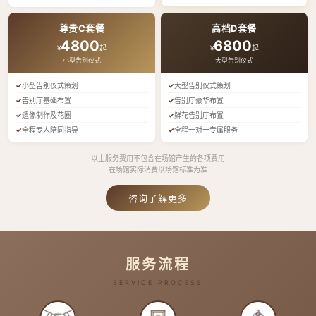
尊贵C套餐
高档D套餐
4800
6800
¥
起
¥
起
小型告别仪式
大型告别仪式
小型告别仪式策划
大型告别仪式策划
告别厅基础布置
告别厅豪华布置
遗像制作及花圈
鲜花告别厅布置
全程专人陪同指导
全程一对一专属服务
以上服务费用不包含在场馆产生的各项费用
在场馆实际消费以场馆标准为准
咨询了解更多
服务流程
SERVICE PROCESS