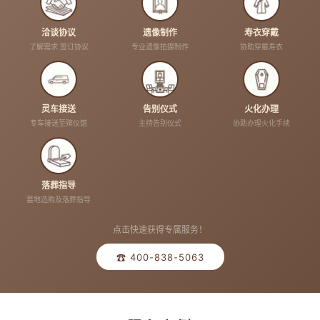
洽谈协议
遗像制作
寿衣穿戴
了解需求 签订协议
专业遗像拍摄制作
协助穿戴寿衣
灵车接送
告别仪式
火化办理
专车接送至殡仪馆
主持告别仪式
协助办理火化手续
落葬指导
墓地选购及落葬指导
点击快速获得专属服务！
☎ 400-838-5063