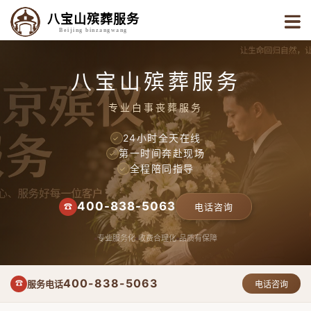
八宝山殡葬服务
Beijing binzangwang
八宝山殡葬服务
专业白事丧葬服务
24小时全天在线
✓
第一时间奔赴现场
✓
全程陪同指导
✓
400-838-5063
☎
电话咨询
专业服务化
收费合理化
品质有保障
400-838-5063
服务电话
☎
电话咨询