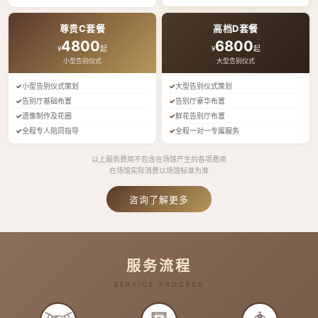
尊贵C套餐
高档D套餐
4800
6800
¥
起
¥
起
小型告别仪式
大型告别仪式
小型告别仪式策划
大型告别仪式策划
告别厅基础布置
告别厅豪华布置
遗像制作及花圈
鲜花告别厅布置
全程专人陪同指导
全程一对一专属服务
以上服务费用不包含在场馆产生的各项费用
在场馆实际消费以场馆标准为准
咨询了解更多
服务流程
SERVICE PROCESS