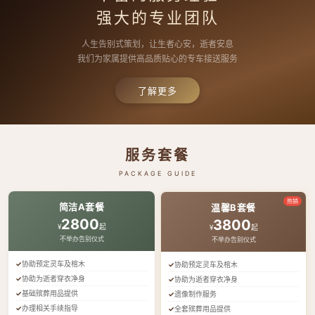
强大的专业团队
人生告别式策划，让生者心安，逝者安息
我们为家属提供高品质贴心的专车接送服务
了解更多
服务套餐
PACKAGE GUIDE
热销
简洁A套餐
温馨B套餐
2800
3800
¥
起
¥
起
不举办告别仪式
不举办告别仪式
协助预定灵车及棺木
协助预定灵车及棺木
协助为逝者穿衣净身
协助为逝者穿衣净身
基础殡葬用品提供
遗像制作服务
办理相关手续指导
全套殡葬用品提供