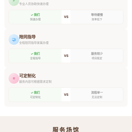
⚡
专业人员协助快速办理
✓ 我们
等待缓慢
VS
快速办理
效率低下
陪同指导
🤝
全程陪同指导家属办理
✓ 我们
服务较少
VS
全程指导
项目既定
可定制化
⭐
服务内容可根据需求定制
✓ 我们
流程单一
VS
可定制化
无法定制
服务场馆