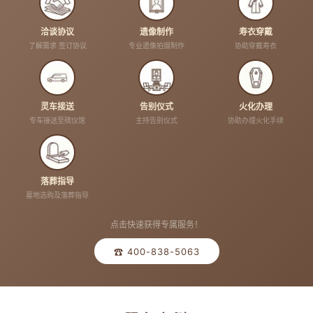
洽谈协议
遗像制作
寿衣穿戴
了解需求 签订协议
专业遗像拍摄制作
协助穿戴寿衣
灵车接送
告别仪式
火化办理
专车接送至殡仪馆
主持告别仪式
协助办理火化手续
落葬指导
墓地选购及落葬指导
点击快速获得专属服务！
☎ 400-838-5063