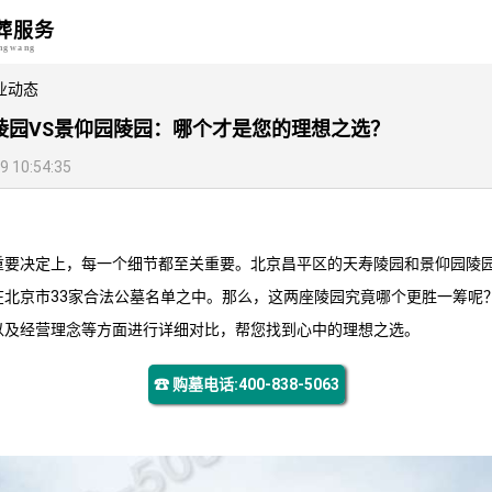
葬服务
angwang
业动态
园VS景仰园陵园：哪个才是您的理想之选？‌
10:54:35
重要决定上，每一个细节都至关重要。北京昌平区的
天寿陵园
和
景仰园陵
在北京市33家合法公墓名单之中。那么，这两座陵园究竟哪个更胜一筹呢
以及经营理念等方面进行详细对比，帮您找到心中的理想之选。
☎ 购墓电话:400-838-5063