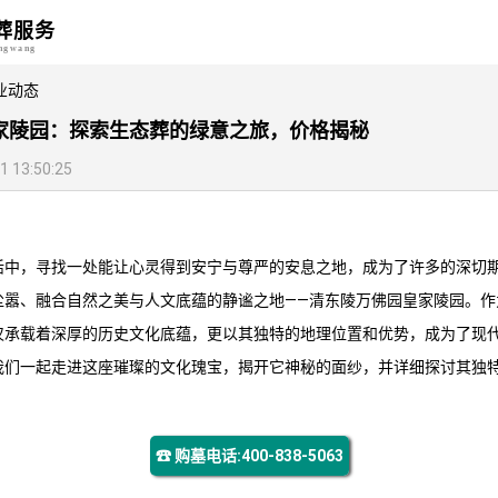
葬服务
angwang
业动态
家陵园：探索生态葬的绿意之旅，价格揭秘‌
13:50:25
活中，寻找一处能让心灵得到安宁与尊严的安息之地，成为了许多的深切
尘嚣、融合自然之美与人文底蕴的静谧之地——
清东陵万佛园
皇家陵园。作
仅承载着深厚的历史文化底蕴，更以其独特的地理位置和优势，成为了现
我们一起走进这座璀璨的文化瑰宝，揭开它神秘的面纱，并详细探讨其独
☎ 购墓电话:400-838-5063