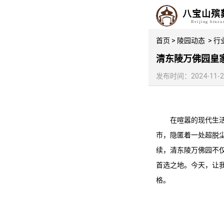
八宝山殡
Beijing binz
首页
>
陵园动态
>
行
清东陵万佛园皇
发布时间：2024-11-21 
在喧嚣的现代生
市，隐匿着一处超脱
续，
清东陵万佛园
不
首选之地。今天，让
格。