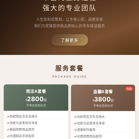
强大的专业团队
人生告别式策划，让生者心安，逝者安息
我们为家属提供高品质贴心的专车接送服务
了解更多
服务套餐
PACKAGE GUIDE
热销
简洁A套餐
温馨B套餐
2800
3800
¥
起
¥
起
不举办告别仪式
不举办告别仪式
协助预定灵车及棺木
协助预定灵车及棺木
协助为逝者穿衣净身
协助为逝者穿衣净身
基础殡葬用品提供
遗像制作服务
办理相关手续指导
全套殡葬用品提供