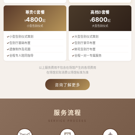
尊贵C套餐
高档D套餐
4800
6800
¥
起
¥
起
小型告别仪式
大型告别仪式
小型告别仪式策划
大型告别仪式策划
告别厅基础布置
告别厅豪华布置
遗像制作及花圈
鲜花告别厅布置
全程专人陪同指导
全程一对一专属服务
以上服务费用不包含在场馆产生的各项费用
在场馆实际消费以场馆标准为准
咨询了解更多
服务流程
SERVICE PROCESS