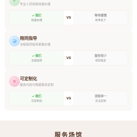
⚡
专业人员协助快速办理
✓ 我们
等待缓慢
VS
快速办理
效率低下
陪同指导
🤝
全程陪同指导家属办理
✓ 我们
服务较少
VS
全程指导
项目既定
可定制化
⭐
服务内容可根据需求定制
✓ 我们
流程单一
VS
可定制化
无法定制
服务场馆