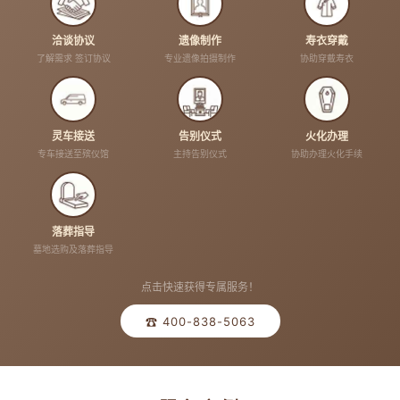
洽谈协议
遗像制作
寿衣穿戴
了解需求 签订协议
专业遗像拍摄制作
协助穿戴寿衣
灵车接送
告别仪式
火化办理
专车接送至殡仪馆
主持告别仪式
协助办理火化手续
落葬指导
墓地选购及落葬指导
点击快速获得专属服务！
☎ 400-838-5063