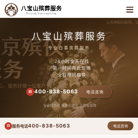
八宝山殡葬服务
Beijing binzangwang
八宝山殡葬服务
专业白事丧葬服务
24小时全天在线
✓
第一时间奔赴现场
✓
全程陪同指导
✓
400-838-5063
☎
电话咨询
专业服务化
收费合理化
品质有保障
400-838-5063
服务电话
☎
电话咨询