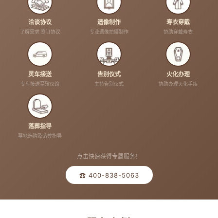
洽谈协议
遗像制作
寿衣穿戴
了解需求 签订协议
专业遗像拍摄制作
协助穿戴寿衣
灵车接送
告别仪式
火化办理
专车接送至殡仪馆
主持告别仪式
协助办理火化手续
落葬指导
墓地选购及落葬指导
点击快速获得专属服务！
☎ 400-838-5063