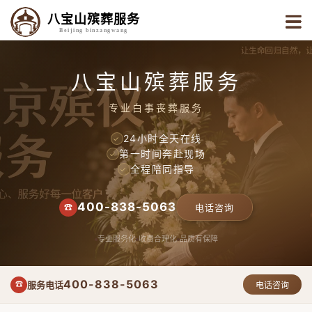
八宝山殡葬服务
Beijing binzangwang
八宝山殡葬服务
专业白事丧葬服务
24小时全天在线
✓
第一时间奔赴现场
✓
全程陪同指导
✓
400-838-5063
☎
电话咨询
专业服务化
收费合理化
品质有保障
400-838-5063
服务电话
☎
电话咨询