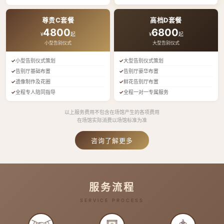
尊贵C套餐
高档D套餐
4800
6800
¥
起
¥
起
小型告别仪式
大型告别仪式
小型告别仪式策划
大型告别仪式策划
告别厅基础布置
告别厅豪华布置
遗像制作及花圈
鲜花告别厅布置
全程专人陪同指导
全程一对一专属服务
以上服务费用不包含在场馆产生的各项费用
在场馆实际消费以场馆标准为准
咨询了解更多
服务流程
SERVICE PROCESS