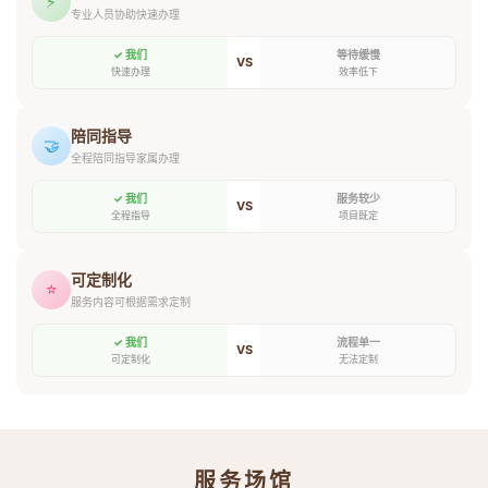
⚡
专业人员协助快速办理
✓ 我们
等待缓慢
VS
快速办理
效率低下
陪同指导
🤝
全程陪同指导家属办理
✓ 我们
服务较少
VS
全程指导
项目既定
可定制化
⭐
服务内容可根据需求定制
✓ 我们
流程单一
VS
可定制化
无法定制
服务场馆