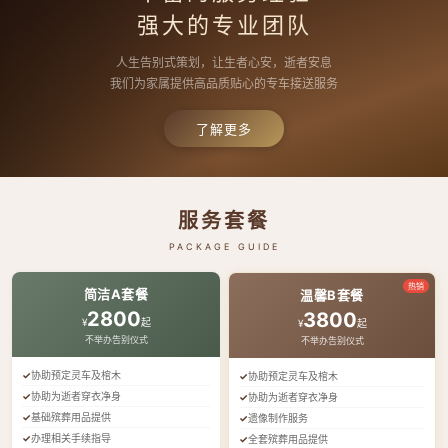
强大的专业团队
人生告别式策划，让生者心安，逝者安息
我们为家属提供高品质贴心的专车接送服务
了解更多
服务套餐
PACKAGE GUIDE
热销
简洁A套餐
温馨B套餐
2800
3800
¥
起
¥
起
不举办告别仪式
不举办告别仪式
协助预定灵车及棺木
协助预定灵车及棺木
协助为逝者穿衣净身
协助为逝者穿衣净身
基础殡葬用品提供
遗像制作服务
办理相关手续指导
全套殡葬用品提供