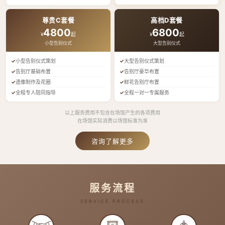
尊贵C套餐
高档D套餐
4800
6800
¥
起
¥
起
小型告别仪式
大型告别仪式
小型告别仪式策划
大型告别仪式策划
告别厅基础布置
告别厅豪华布置
遗像制作及花圈
鲜花告别厅布置
全程专人陪同指导
全程一对一专属服务
以上服务费用不包含在场馆产生的各项费用
在场馆实际消费以场馆标准为准
咨询了解更多
服务流程
SERVICE PROCESS