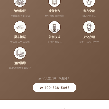
洽谈协议
遗像制作
寿衣穿戴
了解需求 签订协议
专业遗像拍摄制作
协助穿戴寿衣
灵车接送
告别仪式
火化办理
专车接送至殡仪馆
主持告别仪式
协助办理火化手续
落葬指导
墓地选购及落葬指导
点击快速获得专属服务！
☎ 400-838-5063