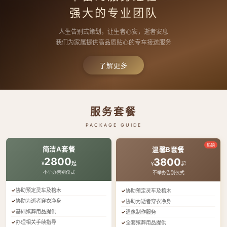
强大的专业团队
人生告别式策划，让生者心安，逝者安息
我们为家属提供高品质贴心的专车接送服务
了解更多
服务套餐
PACKAGE GUIDE
热销
简洁A套餐
温馨B套餐
2800
3800
¥
起
¥
起
不举办告别仪式
不举办告别仪式
协助预定灵车及棺木
协助预定灵车及棺木
协助为逝者穿衣净身
协助为逝者穿衣净身
基础殡葬用品提供
遗像制作服务
办理相关手续指导
全套殡葬用品提供