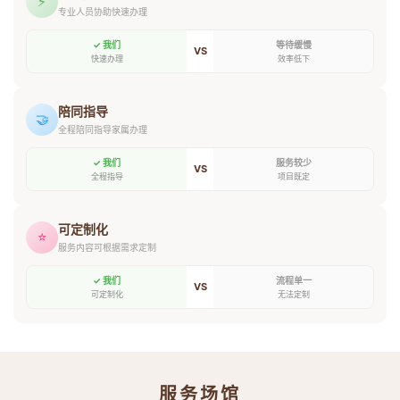
⚡
专业人员协助快速办理
✓ 我们
等待缓慢
VS
快速办理
效率低下
陪同指导
🤝
全程陪同指导家属办理
✓ 我们
服务较少
VS
全程指导
项目既定
可定制化
⭐
服务内容可根据需求定制
✓ 我们
流程单一
VS
可定制化
无法定制
服务场馆