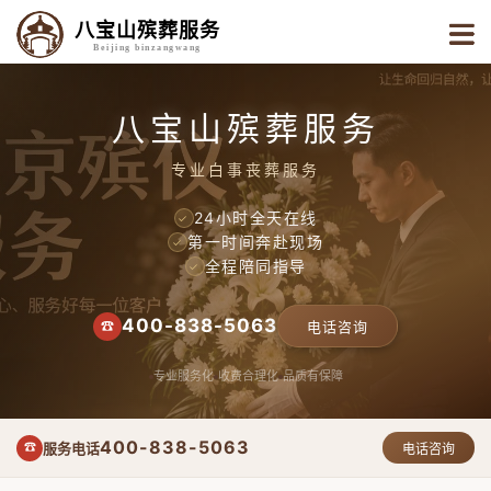
八宝山殡葬服务
Beijing binzangwang
八宝山殡葬服务
专业白事丧葬服务
24小时全天在线
✓
第一时间奔赴现场
✓
全程陪同指导
✓
400-838-5063
☎
电话咨询
专业服务化
收费合理化
品质有保障
400-838-5063
服务电话
☎
电话咨询