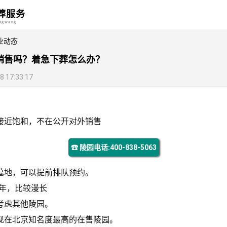
葬服务
angwang
业动态
销售吗？着急下葬怎么办？
17:33:17
接近饱和，不在公开对外销售
☎ 陵园电话:400-838-5063
墓地，可以提前排队预约。
-3年，比较漫长
考虑其他陵园。
现在北京知名度最高的在售陵园。