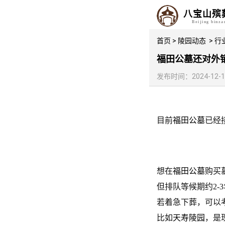
八宝山殡
Beijing binz
首页
>
陵园动态
>
行
福田公墓还对外
发布时间：2024-12-18 
目前
福田公墓
已经
想在
福田公墓
购买
但排队等候期约
2
若着急下葬，可以
比如
天寿陵园
，是