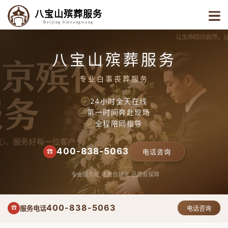
八宝山殡葬服务
Beijing binzangwang
八宝山殡葬服务
专业白事丧葬服务
24小时全天在线
✓
第一时间奔赴现场
✓
全程陪同指导
✓
400-838-5063
☎
电话咨询
专业服务化
收费合理化
品质有保障
400-838-5063
服务电话
☎
电话咨询