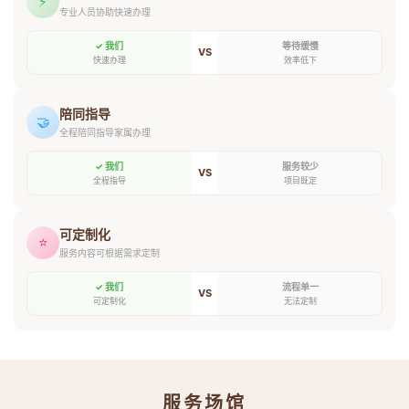
⚡
专业人员协助快速办理
✓ 我们
等待缓慢
VS
快速办理
效率低下
陪同指导
🤝
全程陪同指导家属办理
✓ 我们
服务较少
VS
全程指导
项目既定
可定制化
⭐
服务内容可根据需求定制
✓ 我们
流程单一
VS
可定制化
无法定制
服务场馆