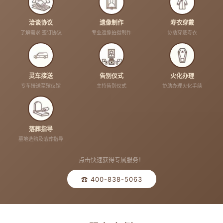
洽谈协议
遗像制作
寿衣穿戴
了解需求 签订协议
专业遗像拍摄制作
协助穿戴寿衣
灵车接送
告别仪式
火化办理
专车接送至殡仪馆
主持告别仪式
协助办理火化手续
落葬指导
墓地选购及落葬指导
点击快速获得专属服务！
☎ 400-838-5063