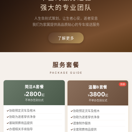
强大的专业团队
人生告别式策划，让生者心安，逝者安息
我们为家属提供高品质贴心的专车接送服务
了解更多
服务套餐
PACKAGE GUIDE
热销
简洁A套餐
温馨B套餐
2800
3800
¥
起
¥
起
不举办告别仪式
不举办告别仪式
协助预定灵车及棺木
协助预定灵车及棺木
协助为逝者穿衣净身
协助为逝者穿衣净身
基础殡葬用品提供
遗像制作服务
办理相关手续指导
全套殡葬用品提供