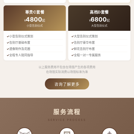
尊贵C套餐
高档D套餐
4800
6800
¥
起
¥
起
小型告别仪式
大型告别仪式
小型告别仪式策划
大型告别仪式策划
告别厅基础布置
告别厅豪华布置
遗像制作及花圈
鲜花告别厅布置
全程专人陪同指导
全程一对一专属服务
以上服务费用不包含在场馆产生的各项费用
在场馆实际消费以场馆标准为准
咨询了解更多
服务流程
SERVICE PROCESS