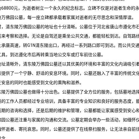
68800元，为逝者树立一个永久的纪念标志。立碑不仅是对逝者生命的
陵万佛园
公墓，每一座立碑都承载着家属对逝者的无尽思念和深情厚谊。
时，
清东陵万佛园
公墓的地址也十分清晰。公墓位于河北省唐山市遵化市
前来考察和选择。无论是自驾还是乘坐公共交通，都能轻松到达。自驾路
上承唐高速，转G1N清东陵出口，再经过一系列路口即可到达。而公共交
工具，到达遵化市后再转乘当地公交车或打车前往公墓。
地址清晰外，
清东陵万佛园
公墓还以其优美的环境和丰富的文化内涵吸引
者提供了一个宁静、舒适的安息环境。同时，公墓还融入了丰富的传统文
在安息的同时也能感受到文化的熏陶和滋养。
东陵万佛园
公墓也做得十分出色。公墓提供了全方位的服务，包括墓地选
墓的工作人员都经过专业培训，具备丰富的专业知识和良好的服务态度，
前期的咨询和选择，还是后期的维护和管理，公墓都能让家属感受到安心
佛园
公墓还注重与家属的沟通和交流。公墓定期会举办一些活动，如缅怀
缅怀逝者、寄托哀思。同时，公墓还提供了在线祭扫服务，让无法亲自前
思念。