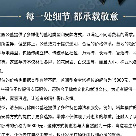
佛园
公墓提供了多样化的墓地类型和安葬方式，以满足不同消费者的需求
所差异，但整体上，公墓致力于提供透明、合理的价格体系。墓地的起价为
种墓地类型，包括传统立碑、传统墓区福位、万寿碑、长寿碑、复活碑、
碑等。这些墓碑不仅材质各异，如花岗岩、白汉玉等，而且大小、样式也
间。
位的价格也根据类型有所不同。普通型金宝塔福位的起价为15800元，
。这些福位不仅提供安葬服务，还融合了佛教文化和孝道文化，为逝者提供
精美，寓意深远，让逝者的精神得以永恒。
类型，
清东陵万佛园
公墓还提供了多种特色葬法和服务。例如，塔葬福位的价格在
特安葬方式的提供了更多选择。塔葬不仅体现了对逝者的尊重，还融入了
卧碑的价格为36800元，这种方式将逝者与大自然融为一体，寓意着生
失庄重，让逝者在自然中安息，也让家属在缅怀中找到心灵的慰藉。