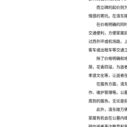
而立碑的起价则为
情感的寄托。在
清东
在价格明确的同
交通便利，方便家属
过西外环或机场路，
客车或出租车等交通
除了价格明确和
荫，花香四溢，为逝
孝道文化等，让逝者
在服务方面，
清
作、维护管理等。公
周到的服务。无论是
此外，
清东陵万
家属有机会在公墓内
网向逝者表达敬意和