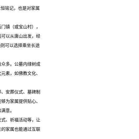
永恒铭记，也是对家属
石门镇（或宝山村），
线可以从唐山出发，经
通则可以选择乘坐长途
着众多。公墓内绿树成
化元素，如佛教文化、
择、安葬仪式、墓碑制
能够为家属提供贴心、
和满意。
仪式、祈福活动等，让
往的家属也能通过互联