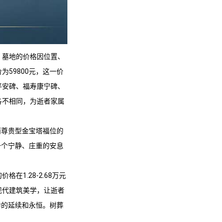
。墓地的价格因位置、
59800元，这一价
平安碑、福寿康宁碑、
各不相同，为逝者家属
而尊贵型金宝塔福位的
一个宁静、庄重的安息
1.28-2.68万元
现代建筑美学，让逝者
命的延续和永恒。树葬