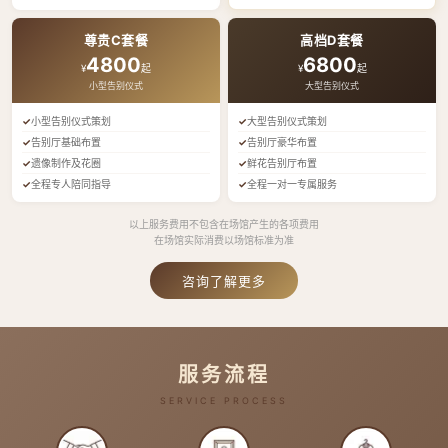
尊贵C套餐
高档D套餐
4800
6800
¥
起
¥
起
小型告别仪式
大型告别仪式
小型告别仪式策划
大型告别仪式策划
告别厅基础布置
告别厅豪华布置
遗像制作及花圈
鲜花告别厅布置
全程专人陪同指导
全程一对一专属服务
以上服务费用不包含在场馆产生的各项费用
在场馆实际消费以场馆标准为准
咨询了解更多
服务流程
SERVICE PROCESS