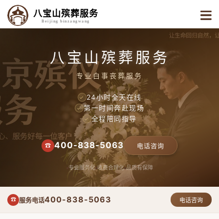
八宝山殡葬服务
Beijing binzangwang
八宝山殡葬服务
专业白事丧葬服务
24小时全天在线
✓
第一时间奔赴现场
✓
全程陪同指导
✓
400-838-5063
☎
电话咨询
专业服务化
收费合理化
品质有保障
400-838-5063
服务电话
☎
电话咨询