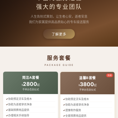
强大的专业团队
人生告别式策划，让生者心安，逝者安息
我们为家属提供高品质贴心的专车接送服务
了解更多
服务套餐
PACKAGE GUIDE
热销
简洁A套餐
温馨B套餐
2800
3800
¥
起
¥
起
不举办告别仪式
不举办告别仪式
协助预定灵车及棺木
协助预定灵车及棺木
协助为逝者穿衣净身
协助为逝者穿衣净身
基础殡葬用品提供
遗像制作服务
办理相关手续指导
全套殡葬用品提供