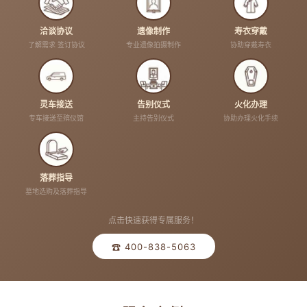
洽谈协议
遗像制作
寿衣穿戴
了解需求 签订协议
专业遗像拍摄制作
协助穿戴寿衣
灵车接送
告别仪式
火化办理
专车接送至殡仪馆
主持告别仪式
协助办理火化手续
落葬指导
墓地选购及落葬指导
点击快速获得专属服务！
☎ 400-838-5063