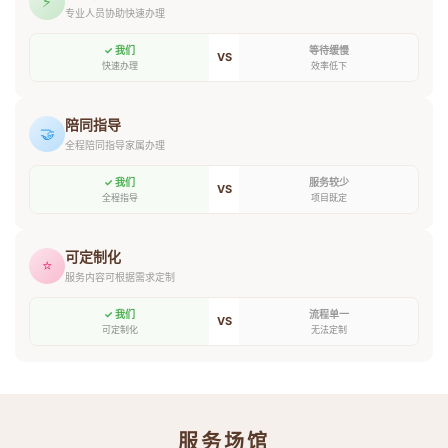
⚡
专业人员协助快速办理
✓ 我们
等待缓慢
VS
快速办理
效率低下
陪同指导
🤝
全程陪同指导家属办理
✓ 我们
服务较少
VS
全程指导
项目既定
可定制化
⭐
服务内容可根据需求定制
✓ 我们
流程单一
VS
可定制化
无法定制
服务场馆