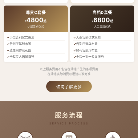
尊贵C套餐
高档D套餐
4800
6800
¥
起
¥
起
小型告别仪式
大型告别仪式
小型告别仪式策划
大型告别仪式策划
告别厅基础布置
告别厅豪华布置
遗像制作及花圈
鲜花告别厅布置
全程专人陪同指导
全程一对一专属服务
以上服务费用不包含在场馆产生的各项费用
在场馆实际消费以场馆标准为准
咨询了解更多
服务流程
SERVICE PROCESS