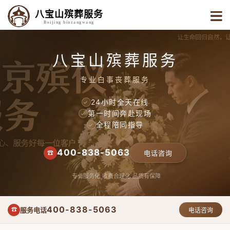
八宝山殡葬服务
Beijing binzangwang
八宝山殡葬服务
专业白事丧葬服务
24小时全天在线
✓
第一时间奔赴现场
✓
全程陪同指导
✓
400-838-5063
☎
电话咨询
专业服务化
收费合理化
品质有保障
400-838-5063
服务电话
☎
电话咨询