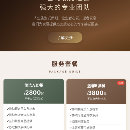
强大的专业团队
人生告别式策划，让生者心安，逝者安息
我们为家属提供高品质贴心的专车接送服务
了解更多
服务套餐
PACKAGE GUIDE
热销
简洁A套餐
温馨B套餐
2800
3800
¥
起
¥
起
不举办告别仪式
不举办告别仪式
协助预定灵车及棺木
协助预定灵车及棺木
协助为逝者穿衣净身
协助为逝者穿衣净身
基础殡葬用品提供
遗像制作服务
办理相关手续指导
全套殡葬用品提供