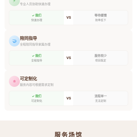
⚡
专业人员协助快速办理
✓ 我们
等待缓慢
VS
快速办理
效率低下
陪同指导
🤝
全程陪同指导家属办理
✓ 我们
服务较少
VS
全程指导
项目既定
可定制化
⭐
服务内容可根据需求定制
✓ 我们
流程单一
VS
可定制化
无法定制
服务场馆