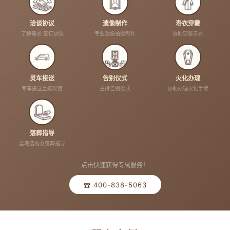
洽谈协议
遗像制作
寿衣穿戴
了解需求 签订协议
专业遗像拍摄制作
协助穿戴寿衣
灵车接送
告别仪式
火化办理
专车接送至殡仪馆
主持告别仪式
协助办理火化手续
落葬指导
墓地选购及落葬指导
点击快速获得专属服务！
☎ 400-838-5063