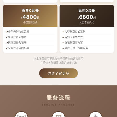
尊贵C套餐
高档D套餐
4800
6800
¥
起
¥
起
小型告别仪式
大型告别仪式
小型告别仪式策划
大型告别仪式策划
告别厅基础布置
告别厅豪华布置
遗像制作及花圈
鲜花告别厅布置
全程专人陪同指导
全程一对一专属服务
以上服务费用不包含在场馆产生的各项费用
在场馆实际消费以场馆标准为准
咨询了解更多
服务流程
SERVICE PROCESS