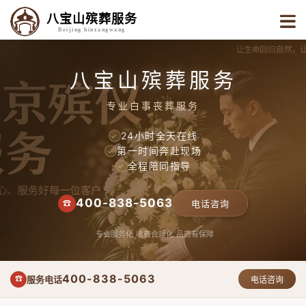
八宝山殡葬服务
Beijing binzangwang
八宝山殡葬服务
专业白事丧葬服务
24小时全天在线
✓
第一时间奔赴现场
✓
全程陪同指导
✓
400-838-5063
☎
电话咨询
专业服务化
收费合理化
品质有保障
400-838-5063
服务电话
☎
电话咨询