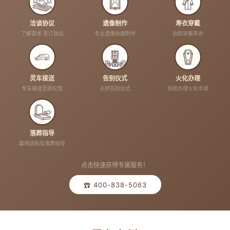
洽谈协议
遗像制作
寿衣穿戴
了解需求 签订协议
专业遗像拍摄制作
协助穿戴寿衣
灵车接送
告别仪式
火化办理
专车接送至殡仪馆
主持告别仪式
协助办理火化手续
落葬指导
墓地选购及落葬指导
点击快速获得专属服务！
☎ 400-838-5063