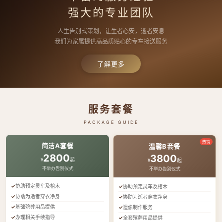
强大的专业团队
人生告别式策划，让生者心安，逝者安息
我们为家属提供高品质贴心的专车接送服务
了解更多
服务套餐
PACKAGE GUIDE
热销
简洁A套餐
温馨B套餐
2800
3800
¥
起
¥
起
不举办告别仪式
不举办告别仪式
协助预定灵车及棺木
协助预定灵车及棺木
协助为逝者穿衣净身
协助为逝者穿衣净身
基础殡葬用品提供
遗像制作服务
办理相关手续指导
全套殡葬用品提供