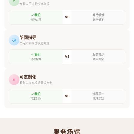
⚡
专业人员协助快速办理
✓ 我们
等待缓慢
VS
快速办理
效率低下
陪同指导
🤝
全程陪同指导家属办理
✓ 我们
服务较少
VS
全程指导
项目既定
可定制化
⭐
服务内容可根据需求定制
✓ 我们
流程单一
VS
可定制化
无法定制
服务场馆