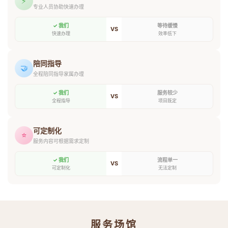
⚡
专业人员协助快速办理
✓ 我们
等待缓慢
VS
快速办理
效率低下
陪同指导
🤝
全程陪同指导家属办理
✓ 我们
服务较少
VS
全程指导
项目既定
可定制化
⭐
服务内容可根据需求定制
✓ 我们
流程单一
VS
可定制化
无法定制
服务场馆