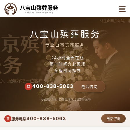
八宝山殡葬服务
Beijing binzangwang
八宝山殡葬服务
专业白事丧葬服务
24小时全天在线
✓
第一时间奔赴现场
✓
全程陪同指导
✓
400-838-5063
☎
电话咨询
专业服务化
收费合理化
品质有保障
400-838-5063
服务电话
☎
电话咨询