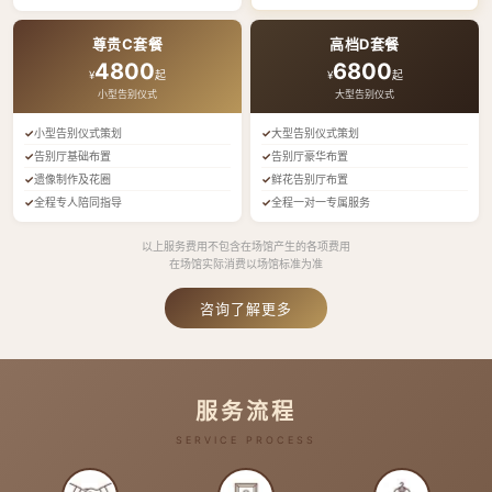
尊贵C套餐
高档D套餐
4800
6800
¥
起
¥
起
小型告别仪式
大型告别仪式
小型告别仪式策划
大型告别仪式策划
告别厅基础布置
告别厅豪华布置
遗像制作及花圈
鲜花告别厅布置
全程专人陪同指导
全程一对一专属服务
以上服务费用不包含在场馆产生的各项费用
在场馆实际消费以场馆标准为准
咨询了解更多
服务流程
SERVICE PROCESS