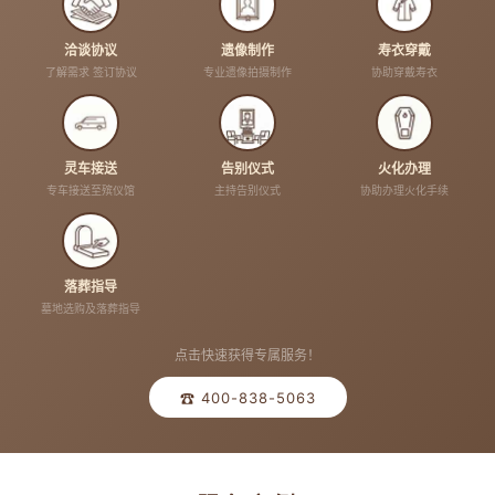
洽谈协议
遗像制作
寿衣穿戴
了解需求 签订协议
专业遗像拍摄制作
协助穿戴寿衣
灵车接送
告别仪式
火化办理
专车接送至殡仪馆
主持告别仪式
协助办理火化手续
落葬指导
墓地选购及落葬指导
点击快速获得专属服务！
☎ 400-838-5063