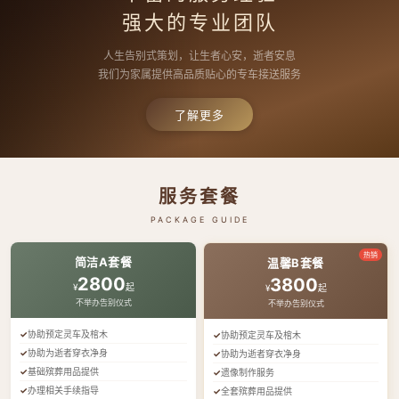
强大的专业团队
人生告别式策划，让生者心安，逝者安息
我们为家属提供高品质贴心的专车接送服务
了解更多
服务套餐
PACKAGE GUIDE
热销
简洁A套餐
温馨B套餐
2800
3800
¥
起
¥
起
不举办告别仪式
不举办告别仪式
协助预定灵车及棺木
协助预定灵车及棺木
协助为逝者穿衣净身
协助为逝者穿衣净身
基础殡葬用品提供
遗像制作服务
办理相关手续指导
全套殡葬用品提供