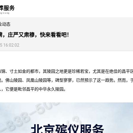
葬服务
angwang
业动态
碑，庄严又肃穆，快来看看吧！
16:02:02
似锦、寸土如金的都市，其陵园之地更是珍稀若宝，尤其是在绝佳的昌平
虞。
佛山陵园
、
凤凰山陵园
等，碑型寥寥，已然预示了这一趋势。然而，
人，它便是毗邻昌平的
中华永久陵园
。