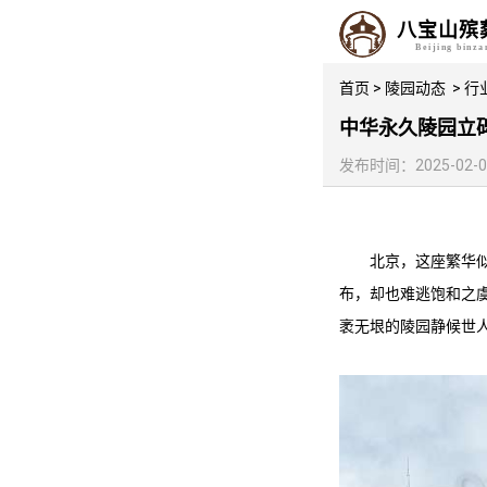
八宝山殡
Beijing binz
首页
>
陵园动态
>
行
中华永久陵园立
发布时间：2025-02-05 
北京，这座繁华
布，却也难逃饱和之
袤无垠的陵园静候世