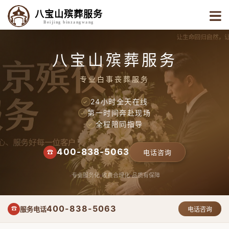
八宝山殡葬服务
Beijing binzangwang
八宝山殡葬服务
专业白事丧葬服务
24小时全天在线
✓
第一时间奔赴现场
✓
全程陪同指导
✓
400-838-5063
☎
电话咨询
专业服务化
收费合理化
品质有保障
400-838-5063
服务电话
☎
电话咨询