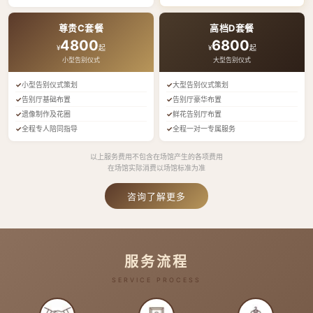
尊贵C套餐
高档D套餐
4800
6800
¥
起
¥
起
小型告别仪式
大型告别仪式
小型告别仪式策划
大型告别仪式策划
告别厅基础布置
告别厅豪华布置
遗像制作及花圈
鲜花告别厅布置
全程专人陪同指导
全程一对一专属服务
以上服务费用不包含在场馆产生的各项费用
在场馆实际消费以场馆标准为准
咨询了解更多
服务流程
SERVICE PROCESS