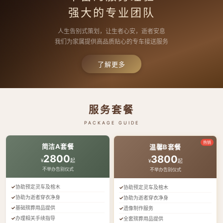
强大的专业团队
人生告别式策划，让生者心安，逝者安息
我们为家属提供高品质贴心的专车接送服务
了解更多
服务套餐
PACKAGE GUIDE
热销
简洁A套餐
温馨B套餐
2800
3800
¥
起
¥
起
不举办告别仪式
不举办告别仪式
协助预定灵车及棺木
协助预定灵车及棺木
协助为逝者穿衣净身
协助为逝者穿衣净身
基础殡葬用品提供
遗像制作服务
办理相关手续指导
全套殡葬用品提供