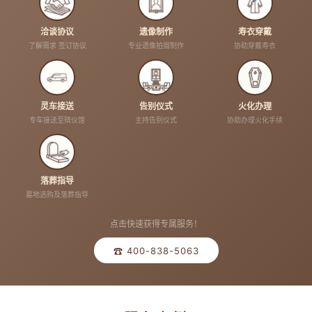
洽谈协议
遗像制作
寿衣穿戴
了解需求 签订协议
专业遗像拍摄制作
协助穿戴寿衣
灵车接送
告别仪式
火化办理
专车接送至殡仪馆
主持告别仪式
协助办理火化手续
落葬指导
墓地选购及落葬指导
点击快速获得专属服务！
☎ 400-838-5063