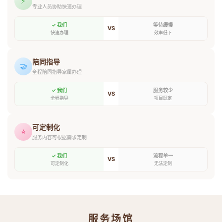
⚡
专业人员协助快速办理
✓ 我们
等待缓慢
VS
快速办理
效率低下
陪同指导
🤝
全程陪同指导家属办理
✓ 我们
服务较少
VS
全程指导
项目既定
可定制化
⭐
服务内容可根据需求定制
✓ 我们
流程单一
VS
可定制化
无法定制
服务场馆