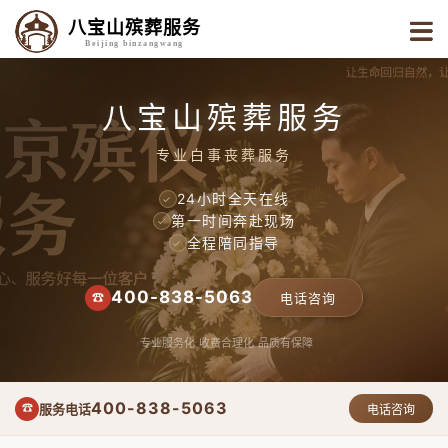
八宝山殡葬服务
Beijing binzangwang
八宝山殡葬服务
专业白事丧葬服务
24小时全天在线
✓
第一时间奔赴现场
✓
全程陪同指导
✓
400-838-5063
☎
电话咨询
专业服务化
收费合理化
品质有保障
400-838-5063
服务电话
☎
电话咨询