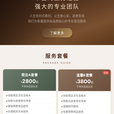
强大的专业团队
人生告别式策划，让生者心安，逝者安息
我们为家属提供高品质贴心的专车接送服务
了解更多
服务套餐
PACKAGE GUIDE
热销
简洁A套餐
温馨B套餐
2800
3800
¥
起
¥
起
不举办告别仪式
不举办告别仪式
协助预定灵车及棺木
协助预定灵车及棺木
协助为逝者穿衣净身
协助为逝者穿衣净身
基础殡葬用品提供
遗像制作服务
办理相关手续指导
全套殡葬用品提供