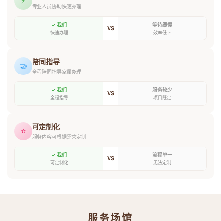
⚡
专业人员协助快速办理
✓ 我们
等待缓慢
VS
快速办理
效率低下
陪同指导
🤝
全程陪同指导家属办理
✓ 我们
服务较少
VS
全程指导
项目既定
可定制化
⭐
服务内容可根据需求定制
✓ 我们
流程单一
VS
可定制化
无法定制
服务场馆