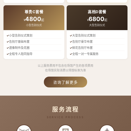
尊贵C套餐
高档D套餐
4800
6800
¥
起
¥
起
小型告别仪式
大型告别仪式
小型告别仪式策划
大型告别仪式策划
告别厅基础布置
告别厅豪华布置
遗像制作及花圈
鲜花告别厅布置
全程专人陪同指导
全程一对一专属服务
以上服务费用不包含在场馆产生的各项费用
在场馆实际消费以场馆标准为准
咨询了解更多
服务流程
SERVICE PROCESS