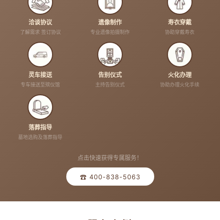
洽谈协议
遗像制作
寿衣穿戴
了解需求 签订协议
专业遗像拍摄制作
协助穿戴寿衣
灵车接送
告别仪式
火化办理
专车接送至殡仪馆
主持告别仪式
协助办理火化手续
落葬指导
墓地选购及落葬指导
点击快速获得专属服务！
☎ 400-838-5063