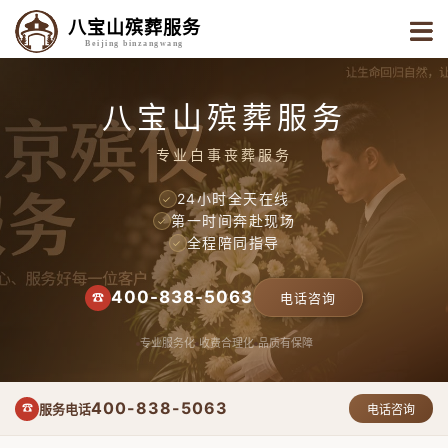
八宝山殡葬服务
Beijing binzangwang
八宝山殡葬服务
专业白事丧葬服务
24小时全天在线
✓
第一时间奔赴现场
✓
全程陪同指导
✓
400-838-5063
☎
电话咨询
专业服务化
收费合理化
品质有保障
400-838-5063
服务电话
☎
电话咨询