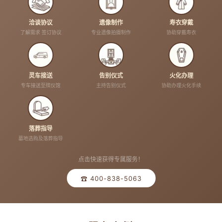
洽谈协议
遗像制作
寿衣穿戴
了解需求 签订协议
专业遗像拍摄制作
协助穿戴寿衣
灵车接送
告别仪式
火化办理
专车接送至殡仪馆
主持告别仪式
协助办理火化手续
落葬指导
墓地选购及落葬指导
点击快速获得专属服务！
☎ 400-838-5063