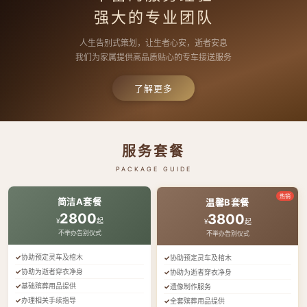
强大的专业团队
人生告别式策划，让生者心安，逝者安息
我们为家属提供高品质贴心的专车接送服务
了解更多
服务套餐
PACKAGE GUIDE
热销
简洁A套餐
温馨B套餐
2800
3800
¥
起
¥
起
不举办告别仪式
不举办告别仪式
协助预定灵车及棺木
协助预定灵车及棺木
协助为逝者穿衣净身
协助为逝者穿衣净身
基础殡葬用品提供
遗像制作服务
办理相关手续指导
全套殡葬用品提供