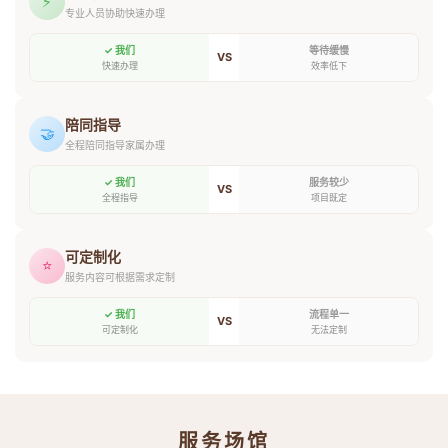
⚡
专业人员协助快速办理
✓ 我们
等待缓慢
VS
快速办理
效率低下
陪同指导
🤝
全程陪同指导家属办理
✓ 我们
服务较少
VS
全程指导
项目既定
可定制化
⭐
服务内容可根据需求定制
✓ 我们
流程单一
VS
可定制化
无法定制
服务场馆