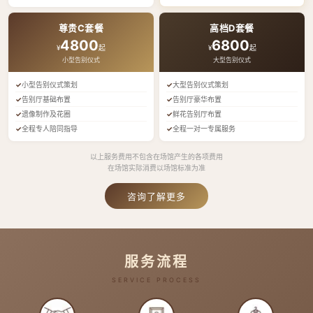
尊贵C套餐
高档D套餐
4800
6800
¥
起
¥
起
小型告别仪式
大型告别仪式
小型告别仪式策划
大型告别仪式策划
告别厅基础布置
告别厅豪华布置
遗像制作及花圈
鲜花告别厅布置
全程专人陪同指导
全程一对一专属服务
以上服务费用不包含在场馆产生的各项费用
在场馆实际消费以场馆标准为准
咨询了解更多
服务流程
SERVICE PROCESS