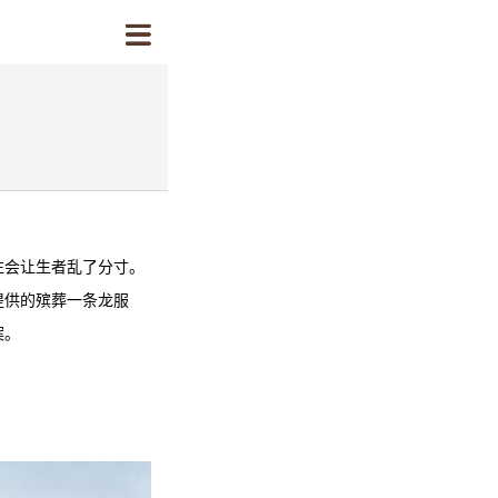
往会让生者乱了分寸。
提供的殡葬一条龙服
案。