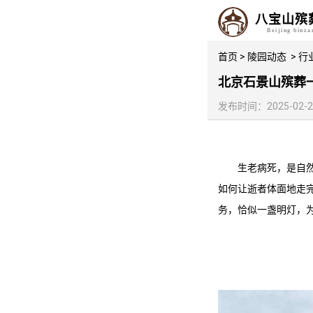
八宝山殡
Beijing binz
首页
>
陵园动态
>
行
北京石景山殡葬
发布时间：2025-02-24 
生老病死，是自
如何让逝者体面地走
务，恰似一盏明灯，