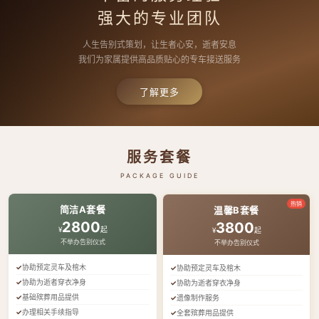
强大的专业团队
人生告别式策划，让生者心安，逝者安息
我们为家属提供高品质贴心的专车接送服务
了解更多
服务套餐
PACKAGE GUIDE
热销
简洁A套餐
温馨B套餐
2800
3800
¥
起
¥
起
不举办告别仪式
不举办告别仪式
协助预定灵车及棺木
协助预定灵车及棺木
协助为逝者穿衣净身
协助为逝者穿衣净身
基础殡葬用品提供
遗像制作服务
办理相关手续指导
全套殡葬用品提供