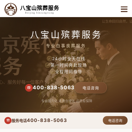
八宝山殡葬服务
Beijing binzangwang
八宝山殡葬服务
专业白事丧葬服务
24小时全天在线
✓
第一时间奔赴现场
✓
全程陪同指导
✓
400-838-5063
☎
电话咨询
专业服务化
收费合理化
品质有保障
400-838-5063
服务电话
☎
电话咨询