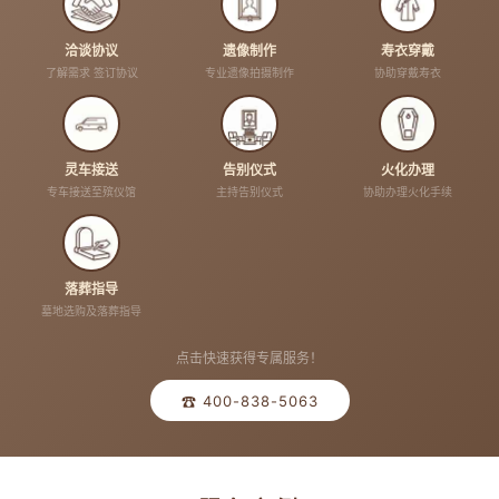
洽谈协议
遗像制作
寿衣穿戴
了解需求 签订协议
专业遗像拍摄制作
协助穿戴寿衣
灵车接送
告别仪式
火化办理
专车接送至殡仪馆
主持告别仪式
协助办理火化手续
落葬指导
墓地选购及落葬指导
点击快速获得专属服务！
☎ 400-838-5063