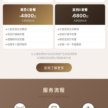
尊贵C套餐
高档D套餐
4800
6800
¥
起
¥
起
小型告别仪式
大型告别仪式
小型告别仪式策划
大型告别仪式策划
告别厅基础布置
告别厅豪华布置
遗像制作及花圈
鲜花告别厅布置
全程专人陪同指导
全程一对一专属服务
以上服务费用不包含在场馆产生的各项费用
在场馆实际消费以场馆标准为准
咨询了解更多
服务流程
SERVICE PROCESS