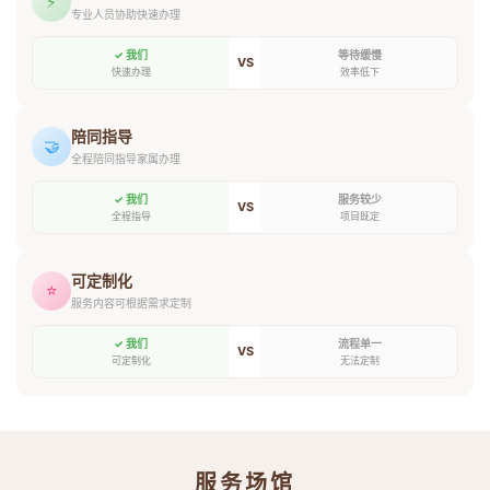
⚡
专业人员协助快速办理
✓ 我们
等待缓慢
VS
快速办理
效率低下
陪同指导
🤝
全程陪同指导家属办理
✓ 我们
服务较少
VS
全程指导
项目既定
可定制化
⭐
服务内容可根据需求定制
✓ 我们
流程单一
VS
可定制化
无法定制
服务场馆