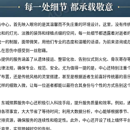
务
中心，首先映入眼帘的是其温馨而不失庄重的环境设计。这里，没有传
柔和的灯光、淡雅的装饰和绿植点缀的空间，每一处细节都透露着对逝者
统一的制服，面带微笑，用他们专业的态度和温暖的话语，为前来咨询或
人在悲伤中感受到一丝慰藉。
心提供的服务涵盖了从遗体接运、整容化妆、告别仪式到火化、骨灰寄存
法律法规，确保专业、规范、安全。尤为值得一提的是，中心还特别注重
厅布置，还是传统风格的灵堂搭建，甚至是根据逝者生前喜好传统墓的音
这样的细致入微，让每一位逝者都能以最符合其身份与个性的方式告别这
，
东城殡葬服务
中心还积极引入科技手段，提升服务质量和效率。例如，
排各项事宜，大大节省了等待时间；利用大数据分析，中心能够根据季节
安排资源，确保服务的连续性和稳定性。此外，中心还开设了线上缅怀平
托哀思，实现跨越时空的告别。