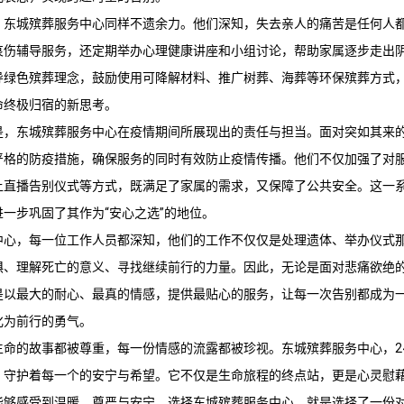
，
东城殡葬服务
中心同样不遗余力。他们深知，失去亲人的痛苦是任何人
哀伤辅导服务，还定期举办心理健康讲座和小组讨论，帮助家属逐步走出
导绿色殡葬理念，鼓励使用可降解材料、推广树葬、海葬等环保殡葬方式
命终极归宿的新思考。
是，
东城殡葬服务
中心在疫情期间所展现出的责任与担当。面对突如其来
严格的防疫措施，确保服务的同时有效防止疫情传播。他们不仅加强了对
上直播告别仪式等方式，既满足了家属的需求，又保障了公共安全。这一
一步巩固了其作为“安心之选”的地位。
中心，每一位工作人员都深知，他们的工作不仅仅是处理遗体、举办仪式
惧、理解死亡的意义、寻找继续前行的力量。因此，无论是面对悲痛欲绝
是以最大的耐心、最真的情感，提供最贴心的服务，让每一次告别都成为
化为前行的勇气。
生命的故事都被尊重，每一份情感的流露都被珍视。
东城殡葬服务
中心，
，守护着每一个的安宁与希望。它不仅是生命旅程的终点站，更是心灵慰
能够感受到温暖、尊严与安宁。选择
东城殡葬服务
中心，就是选择了一份