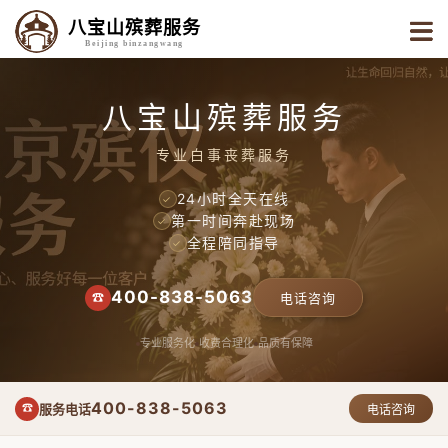
八宝山殡葬服务
Beijing binzangwang
八宝山殡葬服务
专业白事丧葬服务
24小时全天在线
✓
第一时间奔赴现场
✓
全程陪同指导
✓
400-838-5063
☎
电话咨询
专业服务化
收费合理化
品质有保障
400-838-5063
服务电话
☎
电话咨询