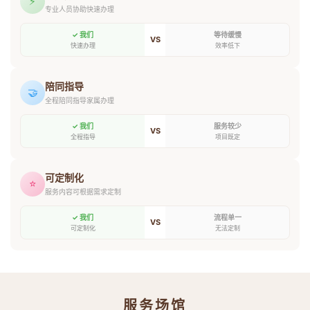
⚡
专业人员协助快速办理
✓ 我们
等待缓慢
VS
快速办理
效率低下
陪同指导
🤝
全程陪同指导家属办理
✓ 我们
服务较少
VS
全程指导
项目既定
可定制化
⭐
服务内容可根据需求定制
✓ 我们
流程单一
VS
可定制化
无法定制
服务场馆