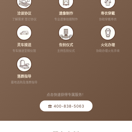
洽谈协议
遗像制作
寿衣穿戴
了解需求 签订协议
专业遗像拍摄制作
协助穿戴寿衣
灵车接送
告别仪式
火化办理
专车接送至殡仪馆
主持告别仪式
协助办理火化手续
落葬指导
墓地选购及落葬指导
点击快速获得专属服务！
☎ 400-838-5063