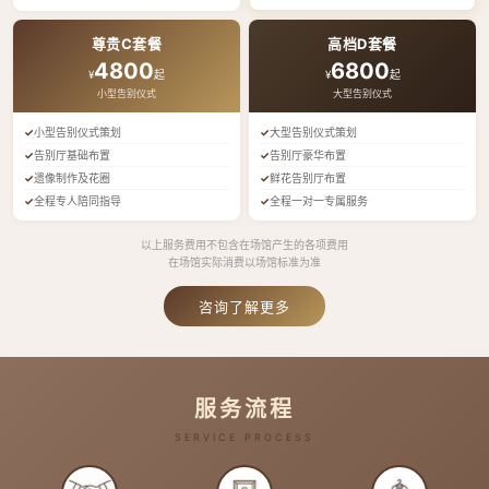
尊贵C套餐
高档D套餐
4800
6800
¥
起
¥
起
小型告别仪式
大型告别仪式
小型告别仪式策划
大型告别仪式策划
告别厅基础布置
告别厅豪华布置
遗像制作及花圈
鲜花告别厅布置
全程专人陪同指导
全程一对一专属服务
以上服务费用不包含在场馆产生的各项费用
在场馆实际消费以场馆标准为准
咨询了解更多
服务流程
SERVICE PROCESS