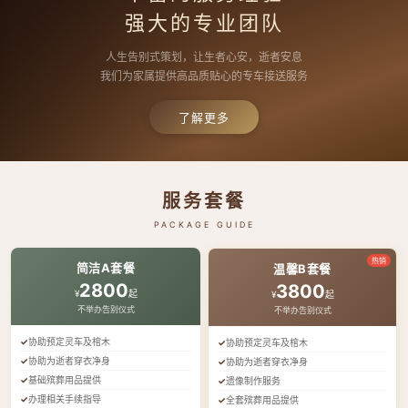
强大的专业团队
人生告别式策划，让生者心安，逝者安息
我们为家属提供高品质贴心的专车接送服务
了解更多
服务套餐
PACKAGE GUIDE
热销
简洁A套餐
温馨B套餐
2800
3800
¥
起
¥
起
不举办告别仪式
不举办告别仪式
协助预定灵车及棺木
协助预定灵车及棺木
协助为逝者穿衣净身
协助为逝者穿衣净身
基础殡葬用品提供
遗像制作服务
办理相关手续指导
全套殡葬用品提供