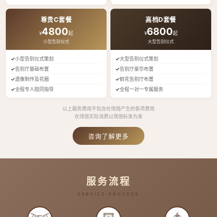
尊贵C套餐
高档D套餐
4800
6800
¥
起
¥
起
小型告别仪式
大型告别仪式
小型告别仪式策划
大型告别仪式策划
告别厅基础布置
告别厅豪华布置
遗像制作及花圈
鲜花告别厅布置
全程专人陪同指导
全程一对一专属服务
以上服务费用不包含在场馆产生的各项费用
在场馆实际消费以场馆标准为准
咨询了解更多
服务流程
SERVICE PROCESS