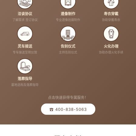
洽谈协议
遗像制作
寿衣穿戴
了解需求 签订协议
专业遗像拍摄制作
协助穿戴寿衣
灵车接送
告别仪式
火化办理
专车接送至殡仪馆
主持告别仪式
协助办理火化手续
落葬指导
墓地选购及落葬指导
点击快速获得专属服务！
☎ 400-838-5063