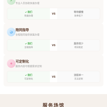
⚡
专业人员协助快速办理
✓ 我们
等待缓慢
VS
快速办理
效率低下
陪同指导
🤝
全程陪同指导家属办理
✓ 我们
服务较少
VS
全程指导
项目既定
可定制化
⭐
服务内容可根据需求定制
✓ 我们
流程单一
VS
可定制化
无法定制
服务场馆