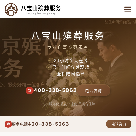
八宝山殡葬服务
Beijing binzangwang
八宝山殡葬服务
专业白事丧葬服务
24小时全天在线
✓
第一时间奔赴现场
✓
全程陪同指导
✓
400-838-5063
☎
电话咨询
专业服务化
收费合理化
品质有保障
400-838-5063
服务电话
☎
电话咨询