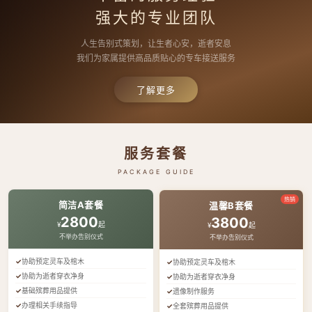
强大的专业团队
人生告别式策划，让生者心安，逝者安息
我们为家属提供高品质贴心的专车接送服务
了解更多
服务套餐
PACKAGE GUIDE
热销
简洁A套餐
温馨B套餐
2800
3800
¥
起
¥
起
不举办告别仪式
不举办告别仪式
协助预定灵车及棺木
协助预定灵车及棺木
协助为逝者穿衣净身
协助为逝者穿衣净身
基础殡葬用品提供
遗像制作服务
办理相关手续指导
全套殡葬用品提供