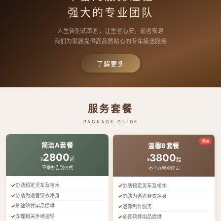
强大的专业团队
人生告别式策划，让生者心安，逝者安息
我们为家属提供高品质贴心的专车接送服务
了解更多
服务套餐
PACKAGE GUIDE
热销
简洁A套餐
温馨B套餐
2800
3800
¥
起
¥
起
不举办告别仪式
不举办告别仪式
协助预定灵车及棺木
协助预定灵车及棺木
协助为逝者穿衣净身
协助为逝者穿衣净身
基础殡葬用品提供
遗像制作服务
办理相关手续指导
全套殡葬用品提供