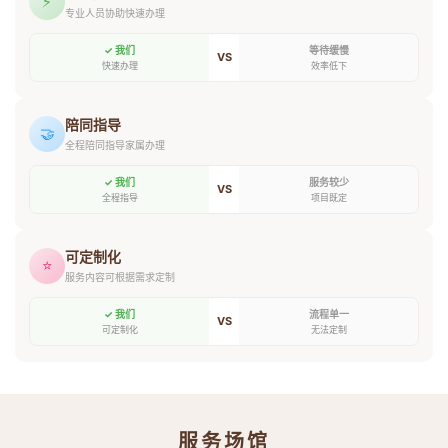
⚡
专业人员协助快速办理
✓ 我们
等待缓慢
VS
快速办理
效率低下
陪同指导
🤝
全程陪同指导家属办理
✓ 我们
服务较少
VS
全程指导
项目既定
可定制化
⭐
服务内容可根据需求定制
✓ 我们
流程单一
VS
可定制化
无法定制
服务场馆