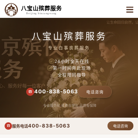
八宝山殡葬服务
Beijing binzangwang
八宝山殡葬服务
专业白事丧葬服务
24小时全天在线
✓
第一时间奔赴现场
✓
全程陪同指导
✓
400-838-5063
☎
电话咨询
专业服务化
收费合理化
品质有保障
400-838-5063
服务电话
☎
电话咨询