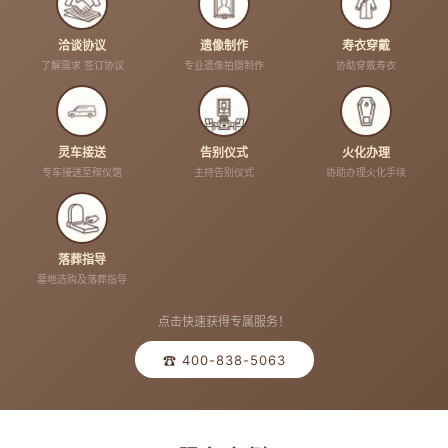
洽谈协议
遗像制作
寿衣穿戴
了解需求 签订协议
专业遗像拍摄制作
协助穿戴寿衣
灵车接送
告别仪式
火化办理
专车接送至殡仪馆
主持告别仪式
协助办理火化手续
落葬指导
墓地选购及落葬指导
点击快速获得专属服务！
☎ 400-838-5063