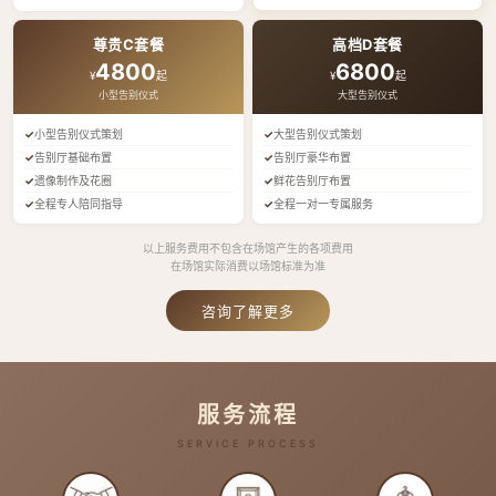
尊贵C套餐
高档D套餐
4800
6800
¥
起
¥
起
小型告别仪式
大型告别仪式
小型告别仪式策划
大型告别仪式策划
告别厅基础布置
告别厅豪华布置
遗像制作及花圈
鲜花告别厅布置
全程专人陪同指导
全程一对一专属服务
以上服务费用不包含在场馆产生的各项费用
在场馆实际消费以场馆标准为准
咨询了解更多
服务流程
SERVICE PROCESS