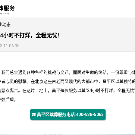
葬服务
angwang
业动态
24小时不打烊，全程无忧！
11:06:35
，我们总会遇到各种各样的挑战与变迁，而面对生命的终结，一份尊重与
生者心灵的慰藉。在北京这座古老而又现代的大都市中，昌平区以其独特
的悲欢离合。在这片土地上，
昌平殡仪服务
以其“24小时不打烊，全程无忧
坚强后盾。
☎ 昌平区殡葬服务电话:400-838-5063