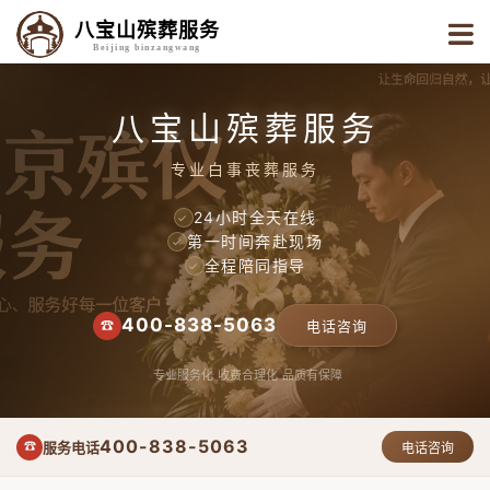
八宝山殡葬服务
Beijing binzangwang
八宝山殡葬服务
专业白事丧葬服务
24小时全天在线
✓
第一时间奔赴现场
✓
全程陪同指导
✓
400-838-5063
☎
电话咨询
专业服务化
收费合理化
品质有保障
400-838-5063
服务电话
☎
电话咨询