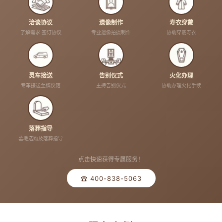
洽谈协议
遗像制作
寿衣穿戴
了解需求 签订协议
专业遗像拍摄制作
协助穿戴寿衣
灵车接送
告别仪式
火化办理
专车接送至殡仪馆
主持告别仪式
协助办理火化手续
落葬指导
墓地选购及落葬指导
点击快速获得专属服务！
☎ 400-838-5063