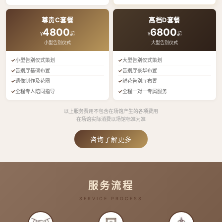
尊贵C套餐
高档D套餐
4800
6800
¥
起
¥
起
小型告别仪式
大型告别仪式
小型告别仪式策划
大型告别仪式策划
告别厅基础布置
告别厅豪华布置
遗像制作及花圈
鲜花告别厅布置
全程专人陪同指导
全程一对一专属服务
以上服务费用不包含在场馆产生的各项费用
在场馆实际消费以场馆标准为准
咨询了解更多
服务流程
SERVICE PROCESS