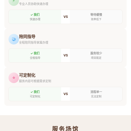
⚡
专业人员协助快速办理
✓ 我们
等待缓慢
VS
快速办理
效率低下
陪同指导
🤝
全程陪同指导家属办理
✓ 我们
服务较少
VS
全程指导
项目既定
可定制化
⭐
服务内容可根据需求定制
✓ 我们
流程单一
VS
可定制化
无法定制
服务场馆