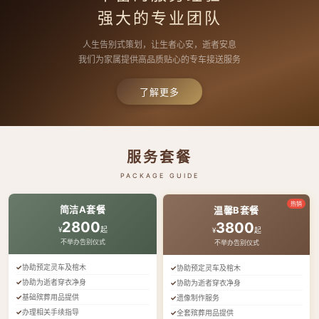
强大的专业团队
人生告别式策划，让生者心安，逝者安息
我们为家属提供高品质贴心的专车接送服务
了解更多
服务套餐
PACKAGE GUIDE
热销
简洁A套餐
温馨B套餐
2800
3800
¥
起
¥
起
不举办告别仪式
不举办告别仪式
协助预定灵车及棺木
协助预定灵车及棺木
协助为逝者穿衣净身
协助为逝者穿衣净身
基础殡葬用品提供
遗像制作服务
办理相关手续指导
全套殡葬用品提供